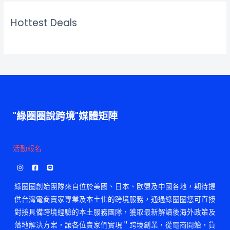
Hottest Deals
"綠圈圈說跨境"媒體矩陣
活勤報名
綠圈圈創始團隊來自位於美國、日本、欧盟及中國各地，期待提
供台灣電商賣家專業及本土化的跨境服務，通過綠圈圈您可直接
對接具備跨境經驗的本土服務團隊，獲取最新解讀後海外政策及
落地解決方案，讓各位賣家們實現＂跨境創業，從電商開始，貨