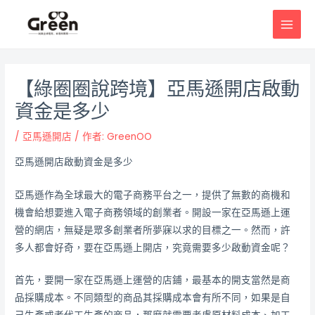
跳
邮
MAI
至
政
MEN
主
导
要
航
內
【綠圈圈說跨境】亞馬遜開店啟動
容
資金是多少
/
亞馬遜開店
/ 作者:
GreenOO
亞馬遜開店啟動資金是多少
亞馬遜作為全球最大的電子商務平台之一，提供了無數的商機和
機會給想要進入電子商務領域的創業者。開設一家在亞馬遜上運
營的網店，無疑是眾多創業者所夢寐以求的目標之一。然而，許
多人都會好奇，要在亞馬遜上開店，究竟需要多少啟動資金呢？
首先，要開一家在亞馬遜上運營的店鋪，最基本的開支當然是商
品採購成本。不同類型的商品其採購成本會有所不同，如果是自