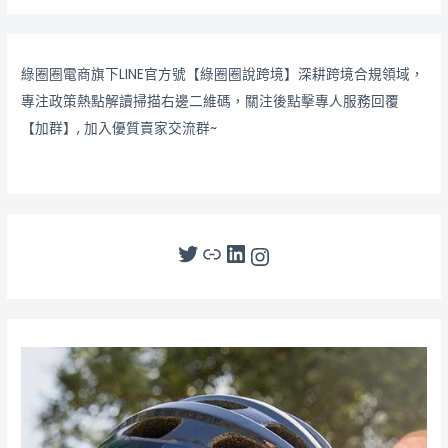
綠圈圈電商旗下LINE官方號【綠圈圈說跨境】深耕跨境合規領域，
專注政策熱點解讀掃描右邊二維碼，關注後點擊專人服務回覆
【加群】, 加入優質賣家交流群~