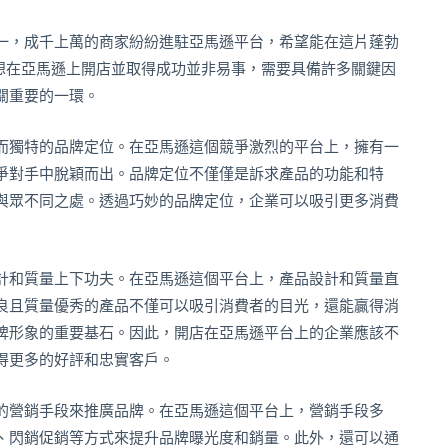
一，成千上萬的商家紛紛進駐亞馬遜平台，希望能在這片蓬勃
要想在亞馬遜上開店並取得成功並非易事，需要具備許多關鍵因
關重要的一環。
而獨特的品牌定位。在亞馬遜這個競爭激烈的平台上，擁有一
爭對手中脫穎而出。品牌定位不僅僅是訴求產品的功能和特
與眾不同之處。透過巧妙的品牌定位，企業可以吸引更多消費
計和質量上下功夫。在亞馬遜這個平台上，產品設計和質量直
良且質量優秀的產品不僅可以吸引消費者的目光，還能贏得消
牌形象的重要基石。因此，開店在亞馬遜平台上的企業應該不
得更多的好評和忠實客戶。
的營銷手段來推廣品牌。在亞馬遜這個平台上，營銷手段多
、閃銷促銷等方式來提升品牌曝光度和銷量。此外，還可以通