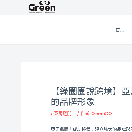
跳
邮
至
政
主
导
要
航
首頁
內
容
【綠圈圈說跨境】亞
的品牌形象
/
亞馬遜開店
/ 作者:
GreenOO
亞馬遜開店成功秘籍：建立強大的品牌形