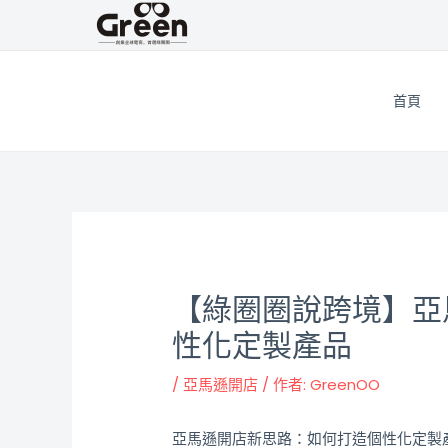
跳
邮
至
政
主
导
要
航
首頁
內
容
【綠圈圈說跨境】亞
性化定製產品
/
亞馬遜開店
/ 作者:
GreenOO
亞馬遜開店新思路：如何打造個性化定製