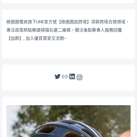
綠圈圈電商旗下LINE官方號【綠圈圈說跨境】深耕跨境合規領域，
專注政策熱點解讀掃描右邊二維碼，關注後點擊專人服務回覆
【加群】, 加入優質賣家交流群~