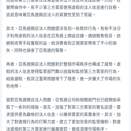
而這些第三方賣家往往需要提供法人信息以完成註冊。然而，在
實際操作中，有不少第三方賣家使用虛假的法人信息進行註冊，
這就意味著亞馬遜開店法人的真實性受到了質疑。
其次，亞馬遜開店法人問題還涉及到一些欺詐行為。有些不法分
子利用虛假的法人信息在亞馬遜上開設店鋪，通過販售假貨、逃
避稅收等手段獲取利益，給消費者和正規賣家帶來了不小的損
失，同時也損害了亞馬遜的聲譽。
再者，亞馬遜開店法人問題對於整個市場秩序也構成了威脅。虛
假的法人信息使得監管部門難以追蹤和監控第三方賣家的行為，
給偷漏稅、假貨泛濫等問題埋下了隱患，進一步擴大了市場的灰
色地帶。
面對亞馬遜開店法人問題，亞馬遜公司和相關部門也已經開始采
取了一系列的措施。首先，加強了對第三方賣家的實名認證，要
求提供更為嚴格的法人信息，以確保賣家的真實身份。其次，加
大了對違規行為的打擊力度，建立了更加完善的監管機制，對違
法違規的第三方賣家進行嚴厲懲罰，徹底清理市場秩序。