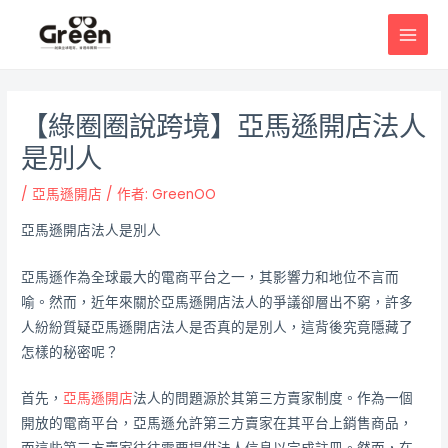
跳
邮
MAI
至
政
MEN
主
导
要
航
內
【綠圈圈說跨境】亞馬遜開店法人
容
是別人
/
亞馬遜開店
/ 作者:
GreenOO
亞馬遜開店法人是別人
亞馬遜作為全球最大的電商平台之一，其影響力和地位不言而
喻。然而，近年來關於亞馬遜開店法人的爭議卻層出不窮，許多
人紛紛質疑亞馬遜開店法人是否真的是別人，這背後究竟隱藏了
怎樣的秘密呢？
首先，
亞馬遜開店
法人的問題源於其第三方賣家制度。作為一個
開放的電商平台，亞馬遜允許第三方賣家在其平台上銷售商品，