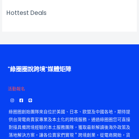
Hottest Deals
"綠圈圈說跨境"媒體矩陣
活勤報名
綠圈圈創始團隊來自位於美國、日本、欧盟及中國各地，期待提
供台灣電商賣家專業及本土化的跨境服務，通過綠圈圈您可直接
對接具備跨境經驗的本土服務團隊，獲取最新解讀後海外政策及
落地解決方案，讓各位賣家們實現＂跨境創業，從電商開始，貨