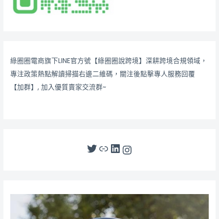
綠圈圈電商旗下LINE官方號【綠圈圈說跨境】深耕跨境合規領域，
專注政策熱點解讀掃描右邊二維碼，關注後點擊專人服務回覆
【加群】, 加入優質賣家交流群~