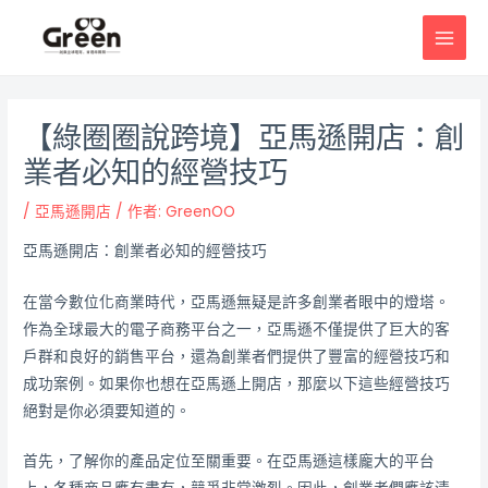
跳
邮
MAI
至
政
MEN
主
导
要
航
內
【綠圈圈說跨境】亞馬遜開店：創
容
業者必知的經營技巧
/
亞馬遜開店
/ 作者:
GreenOO
亞馬遜開店：創業者必知的經營技巧
在當今數位化商業時代，亞馬遜無疑是許多創業者眼中的燈塔。
作為全球最大的電子商務平台之一，亞馬遜不僅提供了巨大的客
戶群和良好的銷售平台，還為創業者們提供了豐富的經營技巧和
成功案例。如果你也想在亞馬遜上開店，那麼以下這些經營技巧
絕對是你必須要知道的。
首先，了解你的產品定位至關重要。在亞馬遜這樣龐大的平台