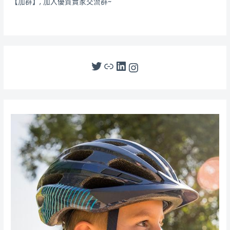
【加群】, 加入優質賣家交流群~