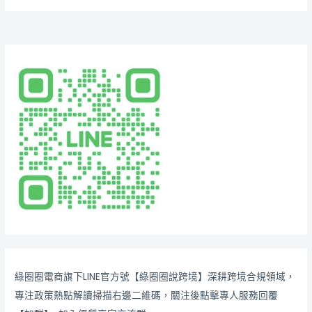
綠圈圈電商旗下LINE官方號【綠圈圈說跨境】深耕跨境合規領域，
專注政策熱點解讀掃描右邊二維碼，關注後點擊專人服務回覆