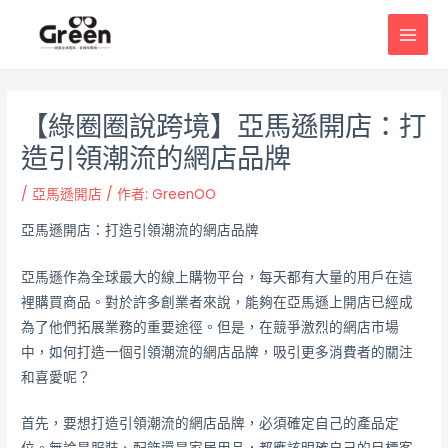
跳
邮
MAI
至
政
MEN
主
导
要
航
內
【綠圈圈說跨境】亞馬遜開店：打
容
造引領潮流的網店品牌
/
亞馬遜開店
/ 作者:
GreenOO
亞馬遜開店：打造引領潮流的網店品牌
亞馬遜作為全球最大的線上購物平台，每天都有大量的用戶在這
裡購買商品。對於許多創業者來說，能夠在亞馬遜上開店已經成
為了他們拓展業務的重要途徑。但是，在競爭激烈的網店市場
中，如何打造一個引領潮流的網店品牌，吸引更多消費者的關注
和喜愛呢？
首先，要想打造引領潮流的網店品牌，必須確定自己的產品定