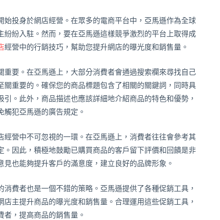
開始投身於網店經營。在眾多的電商平台中，亞馬遜作為全球
主紛紛入駐。然而，要在亞馬遜這樣競爭激烈的平台上取得成
店
經營中的行銷技巧，幫助您提升網店的曝光度和銷售量。
關重要。在亞馬遜上，大部分消費者會通過搜索欄來尋找自己
至關重要的。確保您的商品標題包含了相關的關鍵詞，同時具
吸引。此外，商品描述也應該詳細地介紹商品的特色和優勢，
免觸犯亞馬遜的廣告規定。
店經營中不可忽視的一環。在亞馬遜上，消費者往往會參考其
定。因此，積極地鼓勵已購買商品的客戶留下評價和回饋是非
意見也能夠提升客戶的滿意度，建立良好的品牌形象。
的消費者也是一個不錯的策略。亞馬遜提供了各種促銷工具，
網店主提升商品的曝光度和銷售量。合理運用這些促銷工具，
費者，提高商品的銷售量。