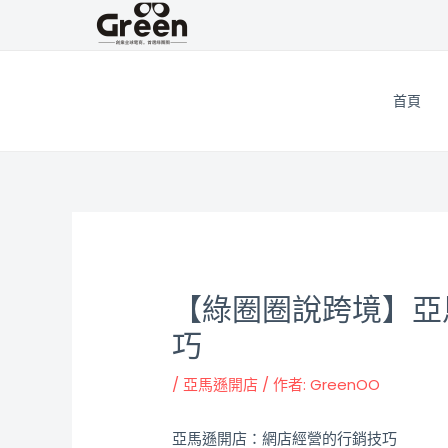
跳
邮
至
政
主
导
要
航
首頁
內
容
【綠圈圈說跨境】亞
巧
/
亞馬遜開店
/ 作者:
GreenOO
亞馬遜開店：網店經營的行銷技巧