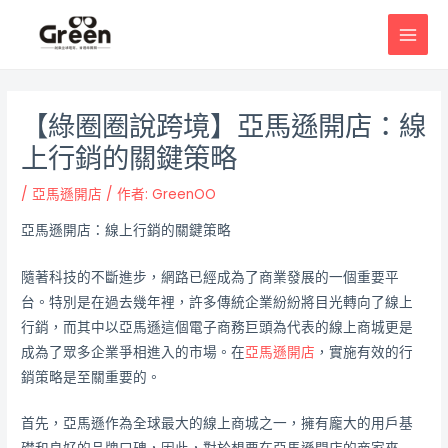
跳
邮
MAI
至
政
MEN
主
导
要
航
內
【綠圈圈說跨境】亞馬遜開店：線
容
上行銷的關鍵策略
/
亞馬遜開店
/ 作者:
GreenOO
亞馬遜開店：線上行銷的關鍵策略
隨著科技的不斷進步，網路已經成為了商業發展的一個重要平
台。特別是在過去幾年裡，許多傳統企業紛紛將目光轉向了線上
行銷，而其中以亞馬遜這個電子商務巨頭為代表的線上商城更是
成為了眾多企業爭相進入的市場。在
亞馬遜開店
，實施有效的行
銷策略是至關重要的。
首先，亞馬遜作為全球最大的線上商城之一，擁有龐大的用戶基