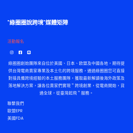
"綠圈圈說跨境"媒體矩陣
活勤報名
綠圈圈創始團隊來自位於美國、日本、欧盟及中國各地，期待提
供台灣電商賣家專業及本土化的跨境服務，通過綠圈圈您可直接
對接具備跨境經驗的本土服務團隊，獲取最新解讀後海外政策及
落地解決方案，讓各位賣家們實現＂跨境創業，從電商開始，貨
通全球，從臺灣起飛＂服務。
聯繫我們
歐盟EPR
美國FDA