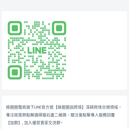
綠圈圈電商旗下LINE官方號【綠圈圈說跨境】深耕跨境合規領域，
專注政策熱點解讀掃描右邊二維碼，關注後點擊專人服務回覆
【加群】, 加入優質賣家交流群~