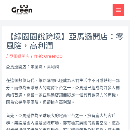
跳
邮
MAI
至
政
MEN
主
导
要
航
內
【綠圈圈說跨境】亞馬遜開店：零
容
風險，高利潤
/
亞馬遜開店
/ 作者:
GreenOO
亞馬遜開店：零風險，高利潤
在這個數位時代，網路購物已經成為人們生活中不可或缺的一部
分。而作為全球最大的電商平台之一，亞馬遜已經成為許多人創
業的首選。開設一家亞馬遜店鋪無疑是一個具有誘惑力的商機，
因為它幾乎零風險，但卻擁有高利潤。
首先，亞馬遜作為全球最大的電商平台之一，擁有龐大的客戶
群，無論是國內還是國際市場，都有極其廣闊的銷售空間。這為