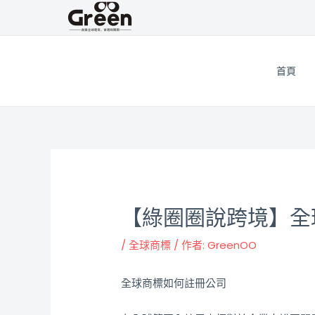
跳
邮
至
政
主
导
要
航
首頁
內
容
【綠圈圈說跨境】全
/
全球商標
/ 作者:
GreenOO
全球商標如何註冊公司