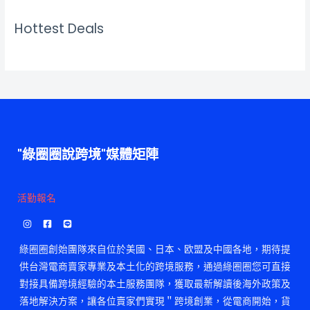
Hottest Deals
"綠圈圈說跨境"媒體矩陣
活勤報名
綠圈圈創始團隊來自位於美國、日本、欧盟及中國各地，期待提
供台灣電商賣家專業及本土化的跨境服務，通過綠圈圈您可直接
對接具備跨境經驗的本土服務團隊，獲取最新解讀後海外政策及
落地解決方案，讓各位賣家們實現＂跨境創業，從電商開始，貨