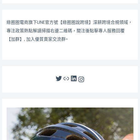
綠圈圈電商旗下LINE官方號【綠圈圈說跨境】深耕跨境合規領域，
專注政策熱點解讀掃描右邊二維碼，關注後點擊專人服務回覆
【加群】, 加入優質賣家交流群~