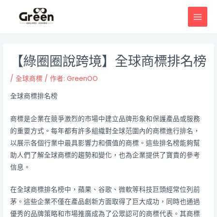
跳
邮
MAI
至
政
MEN
主
导
要
航
內
【綠圈圈說跨境】全球商標排名榜
容
/
全球商標
/ 作者:
GreenOO
全球商標排名榜
商標是企業在競爭激烈的市場中建立品牌形象和保護產品或服務
的重要方式。每年都有許多組織對全球范圍內的商標進行排名，
以展示各個行業中最具影響力和價值的商標。這些排名榜能夠幫
助人們了解全球商標的趨勢和變化，也為企業提供了寶貴的參考
信息。
在全球商標排名榜中，蘋果、谷歌、微軟等科技巨頭經常位列前
茅。這些企業不僅在產品創新方面取得了巨大成功，同時也通過
優秀的品牌策略和市場推廣成為了公眾認可的商標代表。其商標