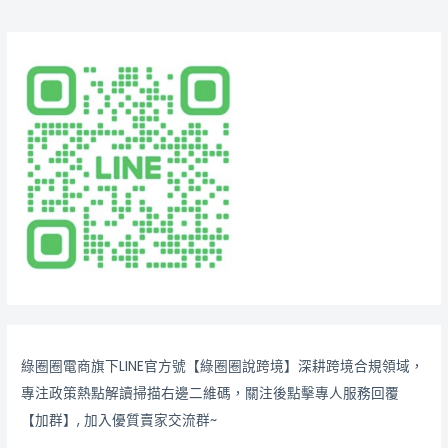
綠圈圈電商旗下LINE官方號【綠圈圈說跨境】深耕跨境合規領域，
專注政策熱點解讀掃描右邊二維碼，關注後點擊專人服務回覆
【加群】, 加入優質賣家交流群~