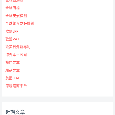
全球亞馬遜
全球商標
全球安規檢測
全球氣候友好計劃
歐盟EPR
歐盟VAT
歐美日外觀專利
海外本土公司
熱門文章
精品文章
美國FDA
跨境電商平台
近期文章