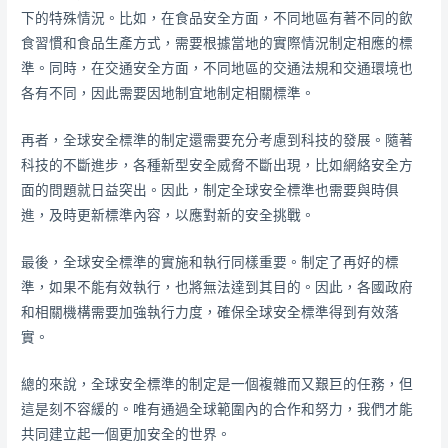
下的特殊情況。比如，在食品安全方面，不同地區有著不同的飲
食習慣和食品生產方式，需要根據當地的實際情況制定相應的標
準。同時，在交通安全方面，不同地區的交通法規和交通環境也
各有不同，因此需要因地制宜地制定相關標準。
再者，全球安全標準的制定還需要充分考慮到科技的發展。隨著
科技的不斷進步，各種新型安全威脅不斷出現，比如網絡安全方
面的問題就日益突出。因此，制定全球安全標準也需要與時俱
進，及時更新標準內容，以應對新的安全挑戰。
最後，全球安全標準的實施和執行同樣重要。制定了再好的標
準，如果不能有效執行，也將無法達到其目的。因此，各國政府
和相關機構需要加強執行力度，確保全球安全標準得到有效落
實。
總的來說，全球安全標準的制定是一個複雜而又艱巨的任務，但
這是刻不容緩的。唯有通過全球範圍內的合作和努力，我們才能
共同建立起一個更加安全的世界。