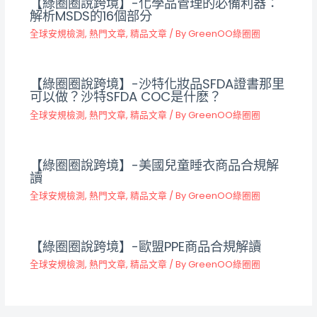
【綠圈圈說跨境】-化學品管理的必備利器：
解析MSDS的16個部分
全球安規檢測
,
熱門文章
,
精品文章
/ By
GreenOO綠圈圈
【綠圈圈說跨境】-沙特化妝品SFDA證書那里
可以做？沙特SFDA COC是什麽？
全球安規檢測
,
熱門文章
,
精品文章
/ By
GreenOO綠圈圈
【綠圈圈說跨境】-美國兒童睡衣商品合規解
讀
全球安規檢測
,
熱門文章
,
精品文章
/ By
GreenOO綠圈圈
【綠圈圈說跨境】-歐盟PPE商品合規解讀
全球安規檢測
,
熱門文章
,
精品文章
/ By
GreenOO綠圈圈