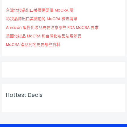
台灣化妝品出口美國需要做 MoCRA 嗎
彩妝品牌出口美國前的 MoCRA 檢查清單
Amazon 販售化妝品需要注意哪些 FDA MoCRA 要求
美國化妝品 MoCRA 和台灣化妝品法規差異
MoCRA 產品列名需要哪些資料
Hottest Deals