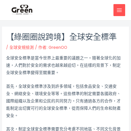
跳
邮
MAI
至
政
MEN
主
导
要
航
內
【綠圈圈說跨境】全球安全標準
容
/
全球安規檢測
/ 作者:
GreenOO
全球安全標準是當今世界上最重要的議題之一。隨著全球化的加
速，人們對於安全的需求也越來越迫切。在這樣的背景下，制定
全球安全標準變得至關重要。
首先，全球安全標準涉及到許多領域，包括食品安全、交通安
全、網絡安全、環境安全等等。這些標準的制定需要各國政府、
國際組織以及企業和公民的共同努力。只有通過各方的合作，才
能制定出切實可行的全球安全標準，從而保障人們的生命和財產
安全。
其次，制定全球安全標準需要充分考慮不同地區、不同文化背景