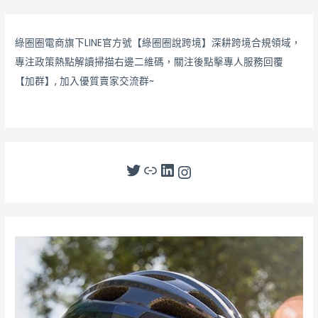
綠圈圈電商旗下LINE官方號【綠圈圈說跨境】深耕跨境合規領域，
專注政策熱點解讀掃描右邊二維碼，關注後點擊專人服務回覆
【加群】, 加入優質賣家交流群~