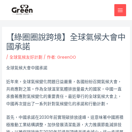
跳
邮
MAI
至
政
MEN
主
导
要
航
內
【綠圈圈說跨境】全球氣候大會中
容
國承諾
/
全球氣候友好計劃
/ 作者:
GreenOO
全球氣候大會中國承諾
近年來，全球氣候變化問題日益嚴重，各國紛紛召開氣候大會，
共商應對之策。作為全球溫室氣體排放量最大的國家，中國一直
承擔著應對氣候變化的重要責任。最近舉行的全球氣候大會上，
中國再次提出了一系列針對氣候變化的承諾和行動計劃。
首先，中國承諾在2030年前實現碳排放達峰。這意味著中國將積
極推動工業結構調整，加快發展清潔能源，大力推廣節能減排技