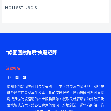
Hottest Deals
"綠圈圈說跨境"媒體矩陣
活勤報名
綠圈圈創始團隊來自位於美國、日本、欧盟及中國各地，期待提
供台灣電商賣家專業及本土化的跨境服務，通過綠圈圈您可直接
對接具備跨境經驗的本土服務團隊，獲取最新解讀後海外政策及
落地解決方案，讓各位賣家們實現＂跨境創業，從電商開始，貨