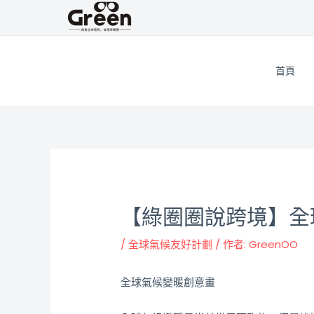
跳
邮
至
政
主
导
要
航
首頁
內
容
【綠圈圈說跨境】全
/
全球氣候友好計劃
/ 作者:
GreenOO
全球氣候變暖創意畫