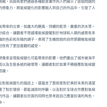
挑戰，而藝術家們通過各種創意畫作向人們展示了這個問題的
的想象力，將氣候變化的影響融入到自己的作品中，引發了人
氣帶來的災害，如龐大的颶風、持續的乾旱、嚴重的洪水等。
妙結合，讓觀者不禁感嘆氣候變暖對於地球和人類的威脅有多
豔的色彩和灰暗的調子，表現了生機勃勃的自然景觀被氣候變
切性有了更加直觀的感受。
想像來呈現氣候變化可能帶來的影響。他們畫出了城市被海平
活以及生態系統的破壞等，讓觀者對於如果不積極應對氣候變
認識。
在對氣候變化的描述上，還蘊含了藝術家對於美好未來的渴望
達了對於環保、節能減排的呼籲，以及對於全球合作應對氣候
的作品，讓觀者在欣賞的同時也思考起自己應當扮演的角色，
中。