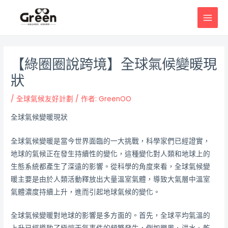
跳
邮
MAI
至
政
MEN
主
导
要
航
內
【綠圈圈說跨境】全球氣候變暖現
容
狀
/
全球氣候友好計劃
/ 作者:
GreenOO
全球氣候變暖現狀
全球氣候變暖是當今世界面臨的一大挑戰，科學家們已經證實，
地球的氣候正在發生持續性的變化，這種變化對人類和地球上的
生態系統都產生了深遠的影響。從科學的角度來看，全球氣候變
暖主要是由於人類活動釋放出大量溫室氣體，導致大氣層中溫室
氣體濃度持續上升，進而引起地球氣候的變化。
全球氣候變暖對地球的影響是多方面的。首先，全球平均氣溫的