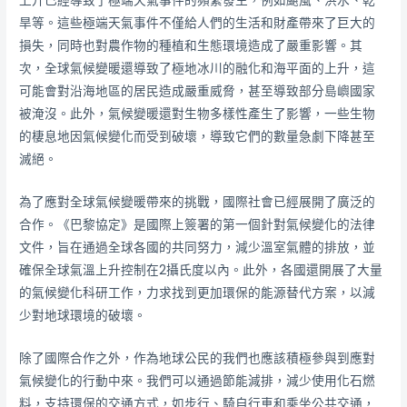
上升已經導致了極端天氣事件的頻繁發生，例如颶風、洪水、乾
旱等。這些極端天氣事件不僅給人們的生活和財產帶來了巨大的
損失，同時也對農作物的種植和生態環境造成了嚴重影響。其
次，全球氣候變暖還導致了極地冰川的融化和海平面的上升，這
可能會對沿海地區的居民造成嚴重威脅，甚至導致部分島嶼國家
被淹沒。此外，氣候變暖還對生物多樣性產生了影響，一些生物
的棲息地因氣候變化而受到破壞，導致它們的數量急劇下降甚至
滅絕。
為了應對全球氣候變暖帶來的挑戰，國際社會已經展開了廣泛的
合作。《巴黎協定》是國際上簽署的第一個針對氣候變化的法律
文件，旨在通過全球各國的共同努力，減少溫室氣體的排放，並
確保全球氣溫上升控制在2攝氏度以內。此外，各國還開展了大量
的氣候變化科研工作，力求找到更加環保的能源替代方案，以減
少對地球環境的破壞。
除了國際合作之外，作為地球公民的我們也應該積極參與到應對
氣候變化的行動中來。我們可以通過節能減排，減少使用化石燃
料，支持環保的交通方式，如步行、騎自行車和乘坐公共交通，