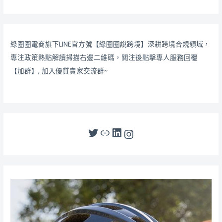
綠圈圈電商旗下LINE官方號【綠圈圈說跨境】深耕跨境合規領域，
專注政策熱點解讀掃描右邊二維碼，關注後點擊專人服務回覆
【加群】, 加入優質賣家交流群~