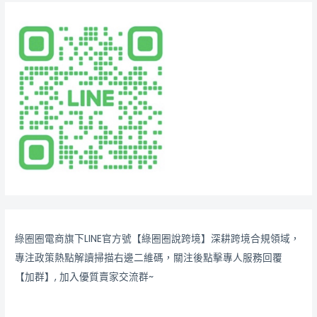
綠圈圈電商旗下LINE官方號【綠圈圈說跨境】深耕跨境合規領域，
專注政策熱點解讀掃描右邊二維碼，關注後點擊專人服務回覆
【加群】, 加入優質賣家交流群~