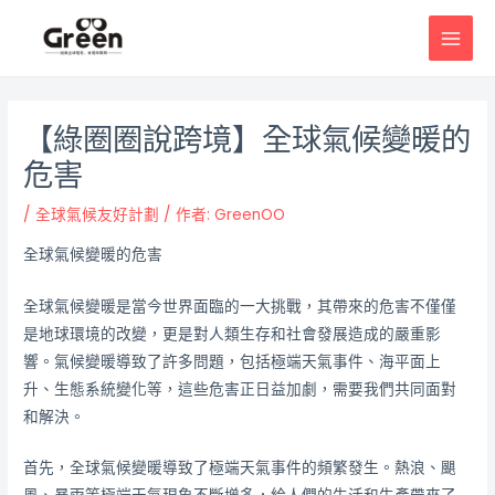
跳
邮
MAI
至
政
MEN
主
导
要
航
內
【綠圈圈說跨境】全球氣候變暖的
容
危害
/
全球氣候友好計劃
/ 作者:
GreenOO
全球氣候變暖的危害
全球氣候變暖是當今世界面臨的一大挑戰，其帶來的危害不僅僅
是地球環境的改變，更是對人類生存和社會發展造成的嚴重影
響。氣候變暖導致了許多問題，包括極端天氣事件、海平面上
升、生態系統變化等，這些危害正日益加劇，需要我們共同面對
和解決。
首先，全球氣候變暖導致了極端天氣事件的頻繁發生。熱浪、颶