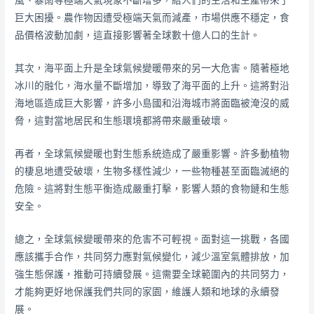
風、暴雨等極端天氣現象不斷增多，給人們的生活和生產帶來了
巨大困擾。農作物因遭受極端天氣而減產，市場供應不穩定，食
品價格波動加劇，這直接影響著全球數十億人口的生計。
其次，海平面上升是全球氣候變暖帶來的另一大危害。隨著極地
冰川的融化，海水量不斷增加，導致了海平面的上升。這將對沿
海地區造成巨大影響，許多小島國和沿海城市將面臨被淹沒的威
脅，這對當地居民和生態環境都將帶來嚴重破壞。
再者，全球氣候變暖也對生態系統造成了嚴重影響。許多動植物
的棲息地遭受破壞，生物多樣性減少，一些物種甚至面臨滅絕的
危險。這將對生態平衡造成嚴重打擊，影響人類的食物鏈和生態
安全。
總之，全球氣候變暖帶來的危害不可輕視。面對這一挑戰，各國
應該攜手合作，共同努力應對氣候變化，減少溫室氣體排放，加
強生態保護，推動可持續發展。這需要全球範圍內的共同努力，
才能夠更好地保護我們共同的家園，維護人類和地球的永續發
展。