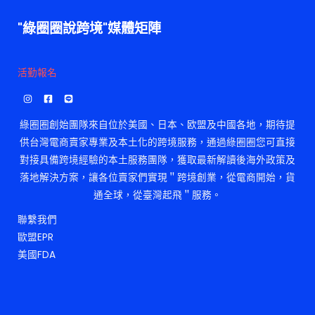
"綠圈圈說跨境"媒體矩陣
活勤報名
綠圈圈創始團隊來自位於美國、日本、欧盟及中國各地，期待提
供台灣電商賣家專業及本土化的跨境服務，通過綠圈圈您可直接
對接具備跨境經驗的本土服務團隊，獲取最新解讀後海外政策及
落地解決方案，讓各位賣家們實現＂跨境創業，從電商開始，貨
通全球，從臺灣起飛＂服務。
聯繫我們
歐盟EPR
美國FDA