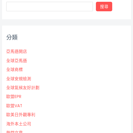
搜尋
分類
亞馬遜開店
全球亞馬遜
全球商標
全球安規檢測
全球氣候友好計劃
歐盟EPR
歐盟VAT
歐美日外觀專利
海外本土公司
熱門文章