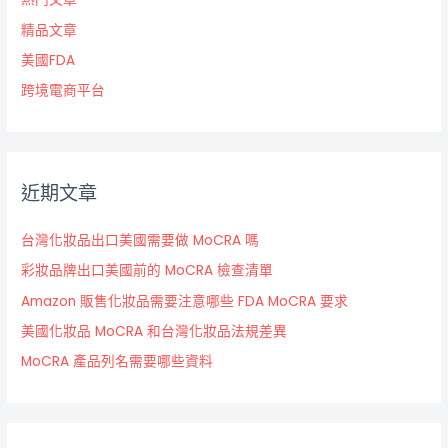
精品文章
美國FDA
跨境電商平台
近期文章
台灣化妝品出口美國需要做 MoCRA 嗎
彩妝品牌出口美國前的 MoCRA 檢查清單
Amazon 販售化妝品需要注意哪些 FDA MoCRA 要求
美國化妝品 MoCRA 和台灣化妝品法規差異
MoCRA 產品列名需要哪些資料