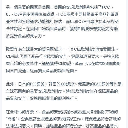
另一個重要的國家是美國，美國的安規認證體系包括了FCC、
UL、CSA等多個標準和認證。FCC認證主要針對電子產品的電磁
兼容性和無線通信功能進行評估，而UL和CSA則專注於產品的安
全性認證。在美國市場銷售產品時，獲得相應的安規認證將有助
於提升產品的競爭力。
歐盟作為全球最大的貿易區域之一，其CE認證制度也備受關注。
CE標誌代表了產品符合歐盟的安全、健康和環保要求，是進入歐
盟市場的必要條件。通過獲得CE認證，產品可以在歐盟28個成員
國自由流通，從而擴大產品的銷售範圍。
此外，日本的PSE認證、韓國的KC認證、俄羅斯的EAC認證等也是
全球范圍內的重要安規認證制度。這些認證制度旨在保障產品的
品質和安全，促進國際貿易的順利進行。
在全球化的背景下，產品的安規認證已成為進入各個國家市場的
“門檻”，企業應當重視產品的安規認證工作，確保產品符合當地的
法律法規要求。同時，加強產品的研發設計，提高產品的品質水