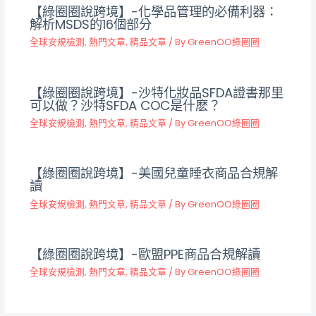
【綠圈圈說跨境】-化學品管理的必備利器：
解析MSDS的16個部分
全球安規檢測
,
熱門文章
,
精品文章
/ By
GreenOO綠圈圈
【綠圈圈說跨境】-沙特化妝品SFDA證書那里
可以做？沙特SFDA COC是什麽？
全球安規檢測
,
熱門文章
,
精品文章
/ By
GreenOO綠圈圈
【綠圈圈說跨境】-美國兒童睡衣商品合規解
讀
全球安規檢測
,
熱門文章
,
精品文章
/ By
GreenOO綠圈圈
【綠圈圈說跨境】-歐盟PPE商品合規解讀
全球安規檢測
,
熱門文章
,
精品文章
/ By
GreenOO綠圈圈