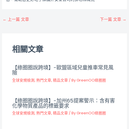
←
上一篇 文章
下一篇 文章
→
相關文章
【綠圈圈說跨境】-歐盟區域兒童推車常見風
險
全球安規檢測
,
熱門文章
,
精品文章
/ By
GreenOO綠圈圈
【綠圈圈說跨境】-加州65提案警示：含有害
化學物質產品的標籤要求
全球安規檢測
,
熱門文章
,
精品文章
/ By
GreenOO綠圈圈