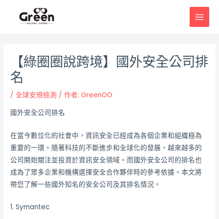
跳
邮
MAI
至
政
MEN
主
导
要
航
內
【綠圈圈說跨境】國外安全公司排
容
名
/
全球安規檢測
/ 作者:
GreenOO
國外安全公司排名
在當今數位化的社會中，資訊安全已經成為各個企業和組織極為
重要的一環。隨著科技的不斷進步和全球化的發展，越來越多的
公司開始關注並投資於資訊安全領域。而國外安全公司的排名也
成為了眾多企業和機構選擇安全合作夥伴時的參考依據。本文將
帶您了解一些國外知名的安全公司及其排名情況。
1. Symantec