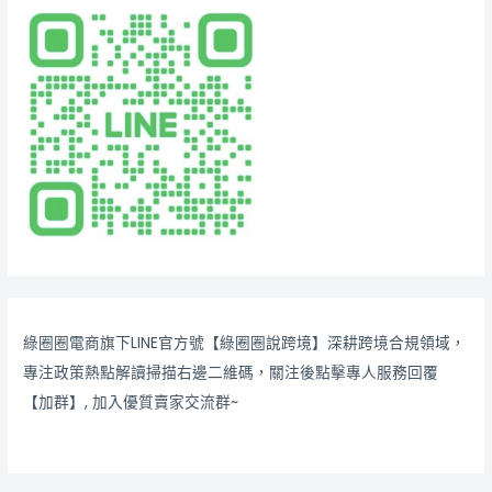
綠圈圈電商旗下LINE官方號【綠圈圈說跨境】深耕跨境合規領域，
專注政策熱點解讀掃描右邊二維碼，關注後點擊專人服務回覆
【加群】, 加入優質賣家交流群~