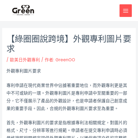
跳
邮
MAI
至
政
MEN
主
导
要
航
內
【綠圈圈說跨境】外觀專利圖片要
容
求
/
歐美日外觀專利
/ 作者:
GreenOO
外觀專利圖片要求
專利申請在現代商業世界中佔據著重要地位，而外觀專利更是其
中不可或缺的一環。外觀專利圖片是專利申請中至關重要的一部
分，它不僅展示了產品的外觀設計，也是申請者保護自己創意成
果的重要手段。因此，合規的外觀專利圖片要求至為重要。
首先，外觀專利圖片的要求是指根據專利法相關規定，對圖片的
格式、尺寸、分辨率等進行規範。申請者在提交專利申請時必須