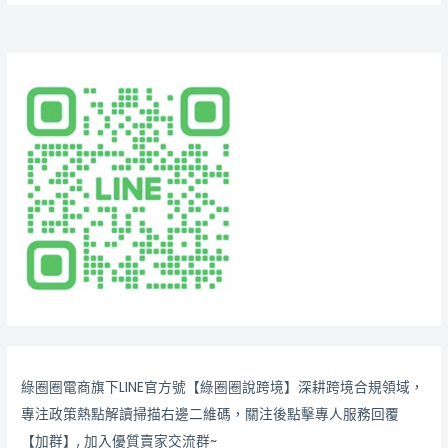
綠圈圈電商旗下LINE官方號【綠圈圈說跨境】深耕跨境合規領域，
專注政策熱點解讀掃描右邊二維碼，關注後點擊專人服務回覆
【加群】, 加入優質賣家交流群~