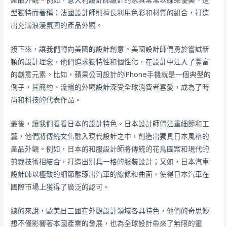
產品外觀。例如，意大利設計師設計的家具常常以線条優美、造
型獨特而著稱；法國設計師則擅長利用色彩和材質的組合，打造
出充滿浪漫氛圍的產品外觀。
接下來，讓我們轉向美國的設計創意。美國設計師們勇於嘗試新
穎的設計理念，他們追求獨特性和個性化，在設計中注入了豐富
的創意元素。比如，蘋果公司設計的iPhone手機就是一個典型的
例子，其簡約、流暢的外觀設計深受全球消費者喜愛，成為了時
尚和科技的代表作品。
最後，讓我們看看日本的設計特色。日本設計師們注重細節和工
藝，他們將傳統文化融入現代設計之中，創造出獨具日本風格的
產品外觀。例如，日本的和服設計師將傳統的花鳥圖案和現代的
剪裁技術相結合，打造出別具一格的服裝設計；又如，日本汽車
設計師以極致的細節雕琢出汽車的線條和曲面，使得日本汽車在
國際市場上獲得了廣泛的認可。
總的來說，歐美日三國在外觀設計領域各具特色，他們的奇思妙
想不僅影響著本國產業的發展，也為全球設計帶來了無限的靈