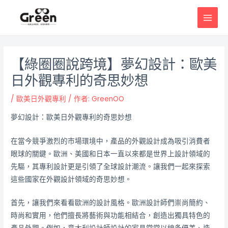
跳
邮
MAI
至
政
MEN
主
导
要
航
內
【綠圈圈說跨境】夢幻設計：歐美
容
日外觀專利的奇思妙想
/
歐美日外觀專利
/ 作者:
GreenOO
夢幻設計：歐美日外觀專利的奇思妙想
在當今競爭激烈的市場環境中，產品的外觀設計成為吸引消費者
眼球的關鍵。歐洲、美國和日本一直以來都是世界上設計領域的
先驅，其專利設計更是引領了全球設計潮流。讓我們一起來探索
這些國家在外觀設計領域的奇思妙想。
首先，讓我們來看看歐洲的設計風格。歐洲設計師們崇尚簡約、
時尚和實用，他們擅長將藝術與功能相結合，創造出獨具特色的