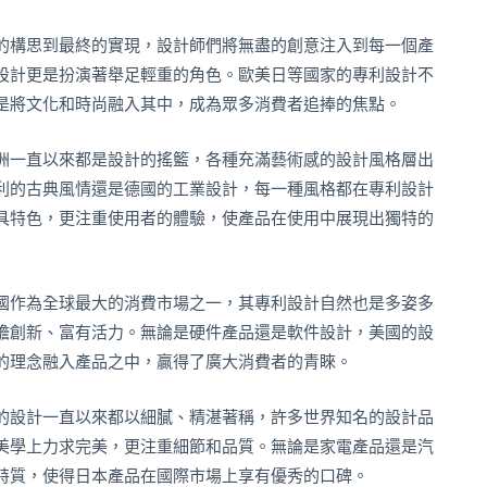
的構思到最終的實現，設計師們將無盡的創意注入到每一個產
設計更是扮演著舉足輕重的角色。歐美日等國家的專利設計不
是將文化和時尚融入其中，成為眾多消費者追捧的焦點。
洲一直以來都是設計的搖籃，各種充滿藝術感的設計風格層出
利的古典風情還是德國的工業設計，每一種風格都在專利設計
具特色，更注重使用者的體驗，使產品在使用中展現出獨特的
國作為全球最大的消費市場之一，其專利設計自然也是多姿多
膽創新、富有活力。無論是硬件產品還是軟件設計，美國的設
的理念融入產品之中，贏得了廣大消費者的青睞。
的設計一直以來都以細膩、精湛著稱，許多世界知名的設計品
美學上力求完美，更注重細節和品質。無論是家電產品還是汽
特質，使得日本產品在國際市場上享有優秀的口碑。