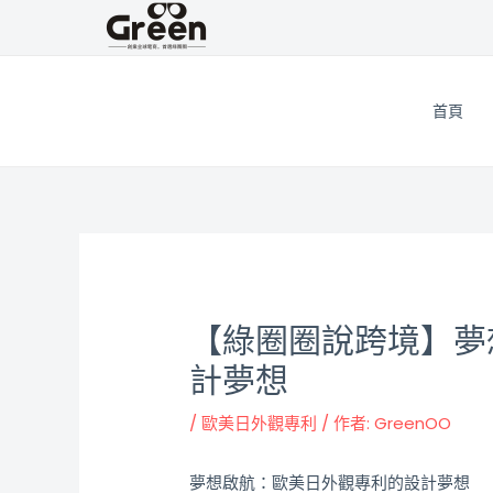
跳
邮
至
政
主
导
要
航
首頁
內
容
【綠圈圈說跨境】夢
計夢想
/
歐美日外觀專利
/ 作者:
GreenOO
夢想啟航：歐美日外觀專利的設計夢想