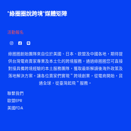
"綠圈圈說跨境"媒體矩陣
活勤報名
綠圈圈創始團隊來自位於美國、日本、欧盟及中國各地，期待提
供台灣電商賣家專業及本土化的跨境服務，通過綠圈圈您可直接
對接具備跨境經驗的本土服務團隊，獲取最新解讀後海外政策及
落地解決方案，讓各位賣家們實現＂跨境創業，從電商開始，貨
通全球，從臺灣起飛＂服務。
聯繫我們
歐盟EPR
美國FDA