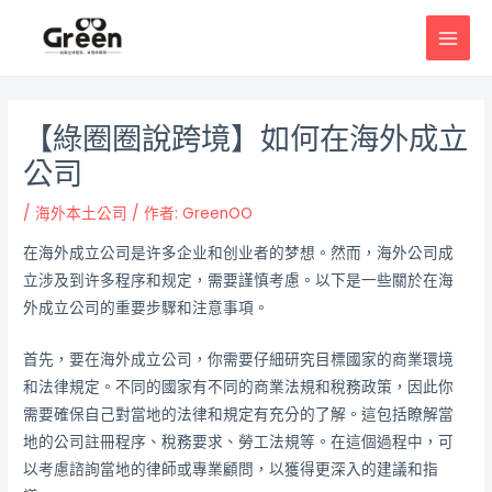
跳
邮
MAI
至
政
MEN
主
导
要
航
內
【綠圈圈說跨境】如何在海外成立
容
公司
/
海外本土公司
/ 作者:
GreenOO
在海外成立公司是许多企业和创业者的梦想。然而，海外公司成
立涉及到许多程序和规定，需要謹慎考慮。以下是一些關於在海
外成立公司的重要步驟和注意事項。
首先，要在海外成立公司，你需要仔細研究目標國家的商業環境
和法律規定。不同的國家有不同的商業法規和稅務政策，因此你
需要確保自己對當地的法律和規定有充分的了解。這包括瞭解當
地的公司註冊程序、稅務要求、勞工法規等。在這個過程中，可
以考慮諮詢當地的律師或專業顧問，以獲得更深入的建議和指