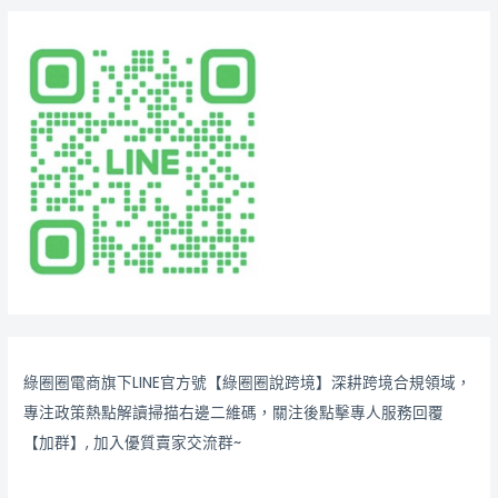
綠圈圈電商旗下LINE官方號【綠圈圈說跨境】深耕跨境合規領域，
專注政策熱點解讀掃描右邊二維碼，關注後點擊專人服務回覆
【加群】, 加入優質賣家交流群~