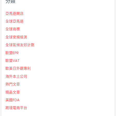
分類
亞馬遜開店
全球亞馬遜
全球商標
全球安規檢測
全球氣候友好計劃
歐盟EPR
歐盟VAT
歐美日外觀專利
海外本土公司
熱門文章
精品文章
美國FDA
跨境電商平台