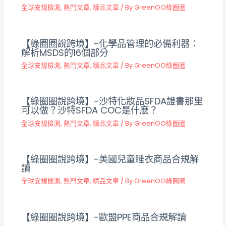
全球安規檢測
,
熱門文章
,
精品文章
/ By
GreenOO綠圈圈
【綠圈圈說跨境】-化學品管理的必備利器：
解析MSDS的16個部分
全球安規檢測
,
熱門文章
,
精品文章
/ By
GreenOO綠圈圈
【綠圈圈說跨境】-沙特化妝品SFDA證書那里
可以做？沙特SFDA COC是什麽？
全球安規檢測
,
熱門文章
,
精品文章
/ By
GreenOO綠圈圈
【綠圈圈說跨境】-美國兒童睡衣商品合規解
讀
全球安規檢測
,
熱門文章
,
精品文章
/ By
GreenOO綠圈圈
【綠圈圈說跨境】-歐盟PPE商品合規解讀