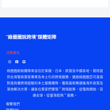
"綠圈圈說跨境"媒體矩陣
活勤報名
綠圈圈創始團隊來自位於美國、日本、欧盟及中國各地，期待提
供台灣電商賣家專業及本土化的跨境服務，通過綠圈圈您可直接
對接具備跨境經驗的本土服務團隊，獲取最新解讀後海外政策及
落地解決方案，讓各位賣家們實現＂跨境創業，從電商開始，貨
通全球，從臺灣起飛＂服務。
聯繫我們