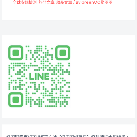
全球安規檢測
,
熱門文章
,
精品文章
/ By
GreenOO綠圈圈