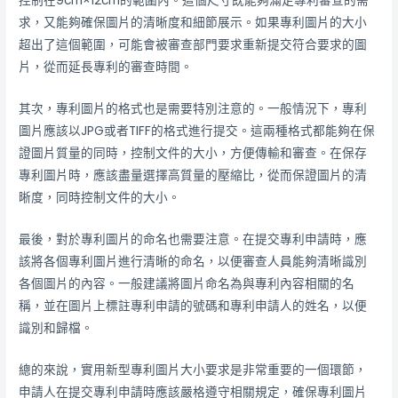
控制在9cm×12cm的範圍內。這個尺寸既能夠滿足專利審查的需
求，又能夠確保圖片的清晰度和細節展示。如果專利圖片的大小
超出了這個範圍，可能會被審查部門要求重新提交符合要求的圖
片，從而延長專利的審查時間。
其次，專利圖片的格式也是需要特別注意的。一般情況下，專利
圖片應該以JPG或者TIFF的格式進行提交。這兩種格式都能夠在保
證圖片質量的同時，控制文件的大小，方便傳輸和審查。在保存
專利圖片時，應該盡量選擇高質量的壓縮比，從而保證圖片的清
晰度，同時控制文件的大小。
最後，對於專利圖片的命名也需要注意。在提交專利申請時，應
該將各個專利圖片進行清晰的命名，以便審查人員能夠清晰識別
各個圖片的內容。一般建議將圖片命名為與專利內容相關的名
稱，並在圖片上標註專利申請的號碼和專利申請人的姓名，以便
識別和歸檔。
總的來說，實用新型專利圖片大小要求是非常重要的一個環節，
申請人在提交專利申請時應該嚴格遵守相關規定，確保專利圖片