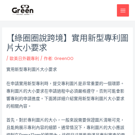
跳
邮
MAI
至
政
MEN
主
导
要
航
內
【綠圈圈說跨境】實用新型專利圖
容
片大小要求
/
歐美日外觀專利
/ 作者:
GreenOO
實用新型專利圖片大小要求
在申請實用新型專利時，提交專利圖片是非常重要的一個環節。
專利圖片的大小要求在申請過程中必須嚴格遵守，否則可能會影
響專利的申請進度。下面將詳細介紹實用新型專利圖片大小要求
的相關內容。
首先，對於專利圖片的大小，一般來說需要保證圖片清晰可見，
且能夠展示專利內容的細節。通常情況下，專利圖片的大小應該