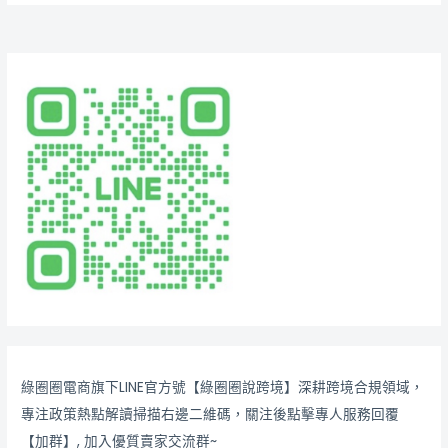
綠圈圈電商旗下LINE官方號【綠圈圈說跨境】深耕跨境合規領域，
專注政策熱點解讀掃描右邊二維碼，關注後點擊專人服務回覆
【加群】, 加入優質賣家交流群~