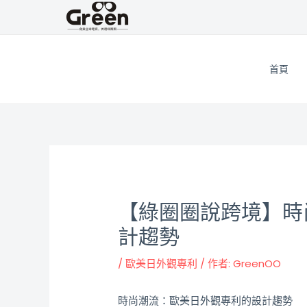
跳
邮
至
政
主
导
要
航
首頁
內
容
【綠圈圈說跨境】時
計趨勢
/
歐美日外觀專利
/ 作者:
GreenOO
時尚潮流：歐美日外觀專利的設計趨勢