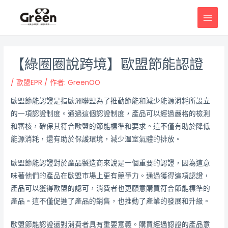
跳
邮
MAI
至
政
MEN
主
导
要
航
內
【綠圈圈說跨境】歐盟節能認證
容
/
歐盟EPR
/ 作者:
GreenOO
歐盟節能認證是指歐洲聯盟為了推動節能和減少能源消耗所設立
的一項認證制度。通過這個認證制度，產品可以經過嚴格的檢測
和審核，確保其符合歐盟的節能標準和要求。這不僅有助於降低
能源消耗，還有助於保護環境，減少溫室氣體的排放。
歐盟節能認證對於產品製造商來說是一個重要的認證，因為這意
味著他們的產品在歐盟市場上更有競爭力。通過獲得這項認證，
產品可以獲得歐盟的認可，消費者也更願意購買符合節能標準的
產品。這不僅促進了產品的銷售，也推動了產業的發展和升級。
歐盟節能認證還對消費者具有重要意義。購買經過認證的產品意