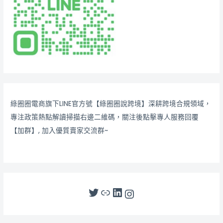
綠圈圈電商旗下LINE官方號【綠圈圈說跨境】深耕跨境合規領域，
專注政策熱點解讀掃描右邊二維碼，關注後點擊專人服務回覆
【加群】, 加入優質賣家交流群~