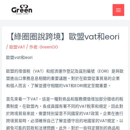
跳
邮
MAI
至
政
MEN
主
导
要
航
內
【綠圈圈說跨境】歐盟vat和eori
容
/
歐盟VAT
/ 作者:
GreenOO
歐盟vat和eori
歐盟的增值稅（VAT）和經濟運作登記及識別編號（EORI）是與歐
盟進出口業務息息相關的重要議題。對於在歐盟從事貿易的企業
和個人而言，了解並遵守相關的VAT和EORI規定至關重要。
首先來看一下VAT，這是一種對商品和服務價值增加部分徵收的稅
費制度。在歐盟內，各成員國有著不同的VAT稅率和規定，因此對
於跨境貿易來說，需要特別留意不同國家的VAT政策。企業在進行
跨境貿易時，必須確保自己了解並遵守目的地國家的VAT規定，以
避免可能的罰款和法律問題。此外，對於一些特定類別的商品和