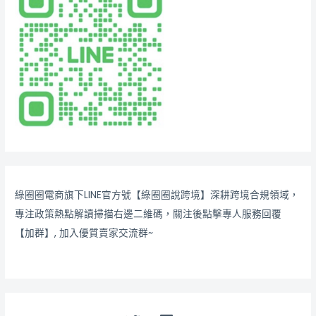
綠圈圈電商旗下LINE官方號【綠圈圈說跨境】深耕跨境合規領域，
專注政策熱點解讀掃描右邊二維碼，關注後點擊專人服務回覆
【加群】, 加入優質賣家交流群~