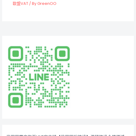
歐盟VAT
/ By
GreenOO