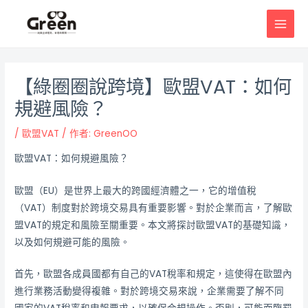
跳
邮
MAI
至
政
MEN
主
导
要
航
內
【綠圈圈說跨境】歐盟VAT：如何
容
規避風險？
/
歐盟VAT
/ 作者:
GreenOO
歐盟VAT：如何規避風險？
歐盟（EU）是世界上最大的跨國經濟體之一，它的增值稅
（VAT）制度對於跨境交易具有重要影響。對於企業而言，了解歐
盟VAT的規定和風險至關重要。本文將探討歐盟VAT的基礎知識，
以及如何規避可能的風險。
首先，歐盟各成員國都有自己的VAT稅率和規定，這使得在歐盟內
進行業務活動變得複雜。對於跨境交易來說，企業需要了解不同