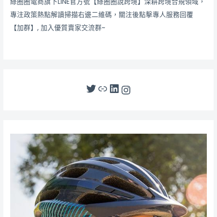
綠圈圈電商旗下LINE官方號【綠圈圈說跨境】深耕跨境合規領域，
專注政策熱點解讀掃描右邊二維碼，關注後點擊專人服務回覆
【加群】, 加入優質賣家交流群~