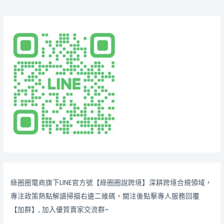
綠圈圈電商旗下LINE官方號【綠圈圈說跨境】深耕跨境合規領域，
專注政策熱點解讀掃描右邊二維碼，關注後點擊專人服務回覆
【加群】, 加入優質賣家交流群~