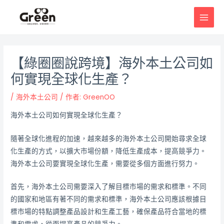
跳
邮
MAI
至
政
MEN
主
导
要
航
內
【綠圈圈說跨境】海外本土公司如
容
何實現全球化生產？
/
海外本土公司
/ 作者:
GreenOO
海外本土公司如何實現全球化生產？
隨著全球化進程的加速，越來越多的海外本土公司開始尋求全球
化生產的方式，以擴大市場份額，降低生產成本，提高競爭力。
海外本土公司要實現全球化生產，需要從多個方面進行努力。
首先，海外本土公司需要深入了解目標市場的需求和標準。不同
的國家和地區有著不同的需求和標準，海外本土公司應該根據目
標市場的特點調整產品設計和生產工藝，確保產品符合當地的標