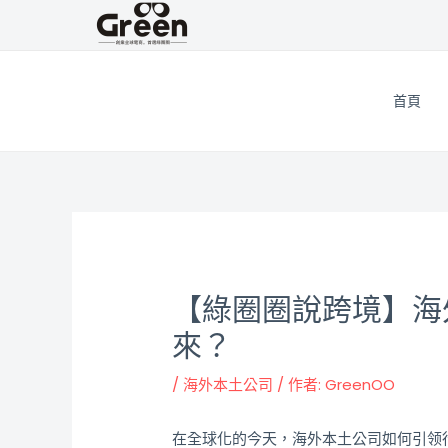
跳
邮
至
政
主
导
要
航
首頁
內
容
【綠圈圈說跨境】海
來？
/
海外本土公司
/ 作者:
GreenOO
在全球化的今天，海外本土公司如何引领