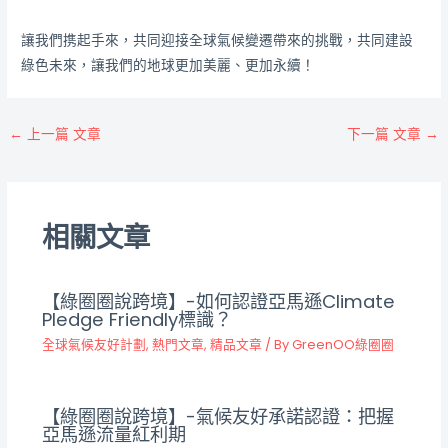
讓我們携起手來，共同迎接全球氣候變遷帶來的挑戰，共同建設
綠色未來，讓我們的地球更加美麗、更加永續！
←
上一篇 文章
下一篇 文章
→
相關文章
【綠圈圈說跨境】-如何認證亞馬遜Climate
Pledge Friendly標識？
全球氣候友好計劃
,
熱門文章
,
精品文章
/ By
GreenOO綠圈圈
【綠圈圈說跨境】-氣候友好承諾認證：把握
亞馬遜流量紅利期