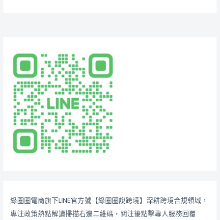
綠圈圈電商旗下LINE官方號【綠圈圈說跨境】深耕跨境合規領域，
專注政策熱點解讀掃描右邊二維碼，關注後點擊專人服務回覆