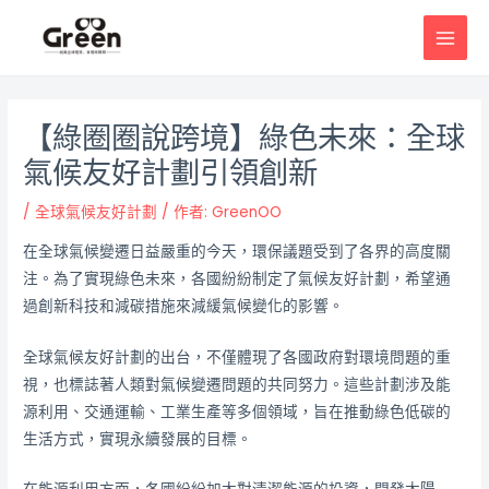
跳
邮
MAI
至
政
MEN
主
导
要
航
內
【綠圈圈說跨境】綠色未來：全球
容
氣候友好計劃引領創新
/
全球氣候友好計劃
/ 作者:
GreenOO
在全球氣候變遷日益嚴重的今天，環保議題受到了各界的高度關
注。為了實現綠色未來，各國紛紛制定了氣候友好計劃，希望通
過創新科技和減碳措施來減緩氣候變化的影響。
全球氣候友好計劃的出台，不僅體現了各國政府對環境問題的重
視，也標誌著人類對氣候變遷問題的共同努力。這些計劃涉及能
源利用、交通運輸、工業生產等多個領域，旨在推動綠色低碳的
生活方式，實現永續發展的目標。