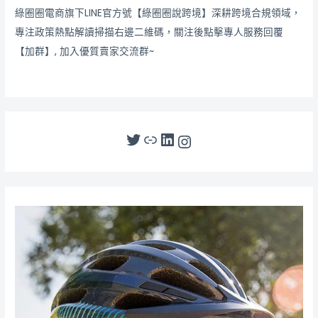
綠圈圈電商旗下LINE官方號【綠圈圈說跨境】深耕跨境合規領域，
專注政策熱點解讀掃描右邊二維碼，關注後點擊專人服務回覆
【加群】, 加入優質賣家交流群~