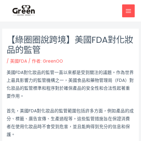
跳
邮
MAI
至
政
MEN
主
导
要
航
內
【綠圈圈說跨境】美國FDA對化妝
容
品的監管
/
美國FDA
/ 作者:
GreenOO
美國FDA對化妝品的監管一直以來都是受到關注的議題。作為世界
上最具影響力的監管機構之一，美國食品和藥物管理局（FDA）對
化妝品的監管標準和程序對於確保產品的安全性和合法性起著重
要作用。
首先，美國FDA對化妝品的監管範圍包括許多方面，例如產品的成
分、標籤、廣告宣傳、生產過程等。這些監管措施旨在保證消費
者在使用化妝品時不會受到危害，並且能夠得到充分的信息和保
護。