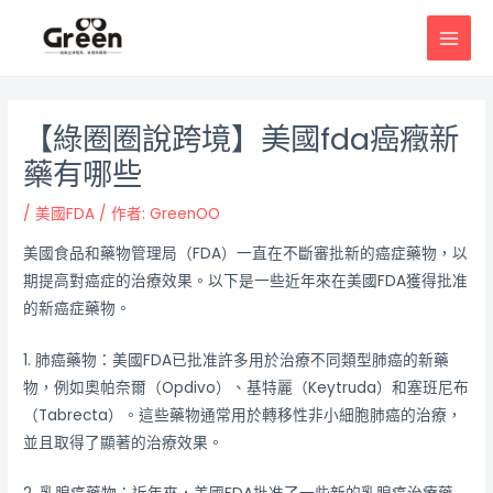
跳
邮
MAI
至
政
MEN
主
导
要
航
內
【綠圈圈說跨境】美國fda癌癥新
容
藥有哪些
/
美國FDA
/ 作者:
GreenOO
美國食品和藥物管理局（FDA）一直在不斷審批新的癌症藥物，以
期提高對癌症的治療效果。以下是一些近年來在美國FDA獲得批准
的新癌症藥物。
1. 肺癌藥物：美國FDA已批准許多用於治療不同類型肺癌的新藥
物，例如奧帕奈爾（Opdivo）、基特麗（Keytruda）和塞班尼布
（Tabrecta）。這些藥物通常用於轉移性非小細胞肺癌的治療，
並且取得了顯著的治療效果。