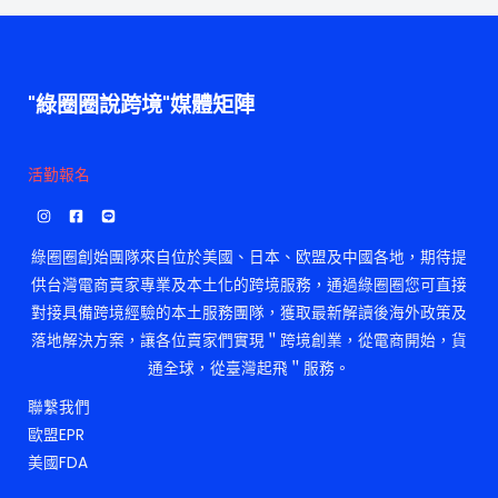
"綠圈圈說跨境"媒體矩陣
活勤報名
綠圈圈創始團隊來自位於美國、日本、欧盟及中國各地，期待提
供台灣電商賣家專業及本土化的跨境服務，通過綠圈圈您可直接
對接具備跨境經驗的本土服務團隊，獲取最新解讀後海外政策及
落地解決方案，讓各位賣家們實現＂跨境創業，從電商開始，貨
通全球，從臺灣起飛＂服務。
聯繫我們
歐盟EPR
美國FDA