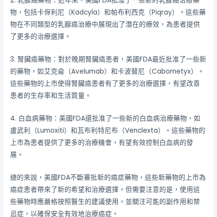
2. 乳腺癌藥物：近年來，美國FDA批准了一些新的乳腺癌治療藥
物，包括卡保利尼（Kadcyla）和帕布利西克（Piqray）。這些藥
物在不同類型的乳腺癌治療中展現出了潛在的療效，為患者提供
了更多的治療選擇。
3. 腎臟癌藥物：對於晚期腎臟癌患者，美國FDA最近批准了一些新
的藥物，如艾克侖（Avelumab）和卡波替尼（Cabometyx）。
這些藥物的上市使得腎臟癌患者有了更多的治療選擇，有望改善
患者的生存率和生活質量。
4. 白血病藥物：美國FDA還批准了一些新的白血病治療藥物，如
盧武利（Lumoxiti）和瓦布利特尼布（Venclexta）。這些藥物的
上市為患者提供了更多的治療機會，有望有效控制白血病的發
展。
總的來說，美國FDA不斷審批新的癌症藥物，這些新藥物的上市為
癌症患者帶來了新的希望和治療選擇。但需要注意的是，使用這
些藥物時應嚴格按照醫生的建議使用，並關注可能的副作用和禁
忌症，以確保安全有效地治療癌症。