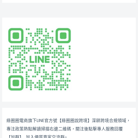
綠圈圈電商旗下LINE官方號【綠圈圈說跨境】深耕跨境合規領域，
專注政策熱點解讀掃描右邊二維碼，關注後點擊專人服務回覆
【加群】, 加入優質賣家交流群~