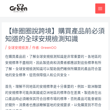
跳
邮
MAI
至
政
MEN
主
导
要
航
內
【綠圈圈說跨境】購買產品前必須
容
知道的全球安規檢測知識
/
全球安規檢測
/ 作者:
GreenOO
在購買產品前，了解全球安規檢測知識是非常重要的。各地區的
安規標準不盡相同，因此製造商和消費者都應該對這些標準有所
了解。全球安規檢測知識可以幫助我們確保所購買的產品符合當
地的安全標準，從而保障個人和公共安全。
首先，理解不同地區的安規標準是十分重要的。例如，歐洲聯盟
的安規標準可能與美國或亞洲地區的標準存在差異。製造商在出
口產品時必須確保其符合目標市場的標準，否則產品可能會被拒
於關外。消費者也應該瞭解當地的安規要求，以免購買到不符合