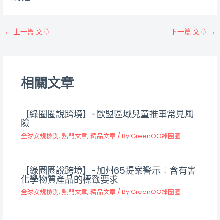
←
上一篇 文章
下一篇 文章
→
相關文章
【綠圈圈說跨境】-歐盟區域兒童推車常見風
險
全球安規檢測
,
熱門文章
,
精品文章
/ By
GreenOO綠圈圈
【綠圈圈說跨境】-加州65提案警示：含有害
化學物質產品的標籤要求
全球安規檢測
,
熱門文章
,
精品文章
/ By
GreenOO綠圈圈