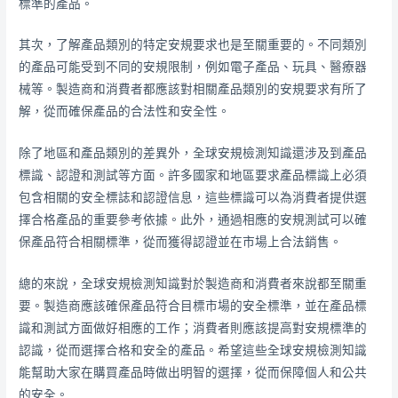
標準的產品。
其次，了解產品類別的特定安規要求也是至關重要的。不同類別
的產品可能受到不同的安規限制，例如電子產品、玩具、醫療器
械等。製造商和消費者都應該對相關產品類別的安規要求有所了
解，從而確保產品的合法性和安全性。
除了地區和產品類別的差異外，全球安規檢測知識還涉及到產品
標識、認證和測試等方面。許多國家和地區要求產品標識上必須
包含相關的安全標誌和認證信息，這些標識可以為消費者提供選
擇合格產品的重要參考依據。此外，通過相應的安規測試可以確
保產品符合相關標準，從而獲得認證並在市場上合法銷售。
總的來說，全球安規檢測知識對於製造商和消費者來說都至關重
要。製造商應該確保產品符合目標市場的安全標準，並在產品標
識和測試方面做好相應的工作；消費者則應該提高對安規標準的
認識，從而選擇合格和安全的產品。希望這些全球安規檢測知識
能幫助大家在購買產品時做出明智的選擇，從而保障個人和公共
的安全。