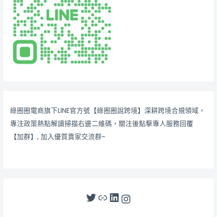
綠圈圈電商旗下LINE官方號【綠圈圈說跨境】深耕跨境合規領域，
專注政策熱點解讀掃描右邊二維碼，關注後點擊專人服務回覆
【加群】, 加入優質賣家交流群~