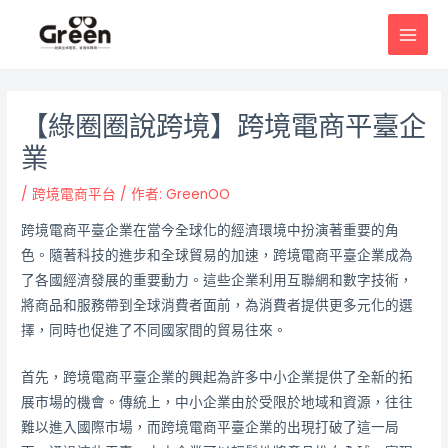
跳
邮
MAI
至
政
MEN
主
导
要
航
內
【綠圈圈說跨境】跨境電商平臺企
容
業
/
跨境電商平台
/ 作者:
GreenOO
跨境電商平臺企業在當今全球化的經濟環境中扮演著重要的角
色。隨著科技的進步和全球貿易的加速，跨境電商平臺企業成為
了各國經濟發展的重要動力。這些企業利用互聯網和數字技術，
將商品和服務帶到全球消費者面前，為消費者提供更多元化的選
擇，同時也促進了不同國家間的貿易往來。
首先，跨境電商平臺企業的興起為許多中小企業提供了全新的拓
展市場的機會。傳統上，中小企業由於受限於地域和資源，往往
難以進入國際市場，而跨境電商平臺企業的出現打破了這一局