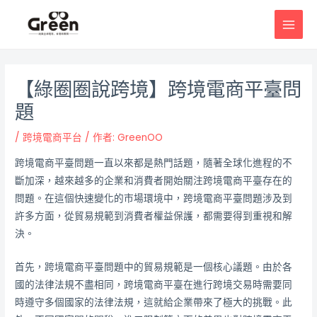
跳
邮
MAI
至
政
MEN
主
导
要
航
內
【綠圈圈說跨境】跨境電商平臺問
容
題
/
跨境電商平台
/ 作者:
GreenOO
跨境電商平臺問題一直以來都是熱門話題，隨著全球化進程的不
斷加深，越來越多的企業和消費者開始關注跨境電商平臺存在的
問題。在這個快速變化的市場環境中，跨境電商平臺問題涉及到
許多方面，從貿易規範到消費者權益保護，都需要得到重視和解
決。
首先，跨境電商平臺問題中的貿易規範是一個核心議題。由於各
國的法律法規不盡相同，跨境電商平臺在進行跨境交易時需要同
時遵守多個國家的法律法規，這就給企業帶來了極大的挑戰。此