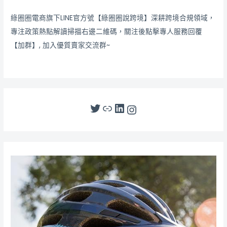
綠圈圈電商旗下LINE官方號【綠圈圈說跨境】深耕跨境合規領域，
專注政策熱點解讀掃描右邊二維碼，關注後點擊專人服務回覆
【加群】, 加入優質賣家交流群~