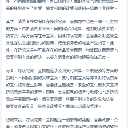
外，不同國家間的關稅、進口限制等方面的差異也對跨境電商平
臺的運營產生了影響，需要相應的政策和機制來協助企業應對。
其次，消費者權益保護在跨境電商平臺問題中也是一個不可忽視
的方面。由於消費者來自不同的國家和地區，他們的消費習慣、
語言文化等方面存在著差異，因此跨境電商平臺需要針對這些差
異性提供更加細緻化的服務，確保消費者的權益不受損害。此
外，在跨境交易中可能存在的商品質量問題、物流配送問題等也
需要得到有效的解決，以提升消費者的購物體驗和滿意度。
再者，跨境電商平臺問題還涉及到支付結算、售後服務等方面的
挑戰。不同國家間的貨幣差異、支付制度差異等都會對跨境交易
的支付結算產生影響，需要建立起穩定、安全的支付體系來支持
跨境電商平臺的運營。同時，售後服務的標準化和優化也是跨境
電商平臺問題中的一個重要環節，這關乎到企業的形象和信譽，
需要從產品質量、退換貨政策等方面加以規範和管理。
總的來說，跨境電商平臺問題是一個繁雜的議題，需要政府、企
業、消費者共同努力來解決。政府應當加強跨境電商領域的監管