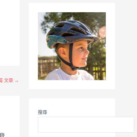
篇 文章
→
搜尋
e登