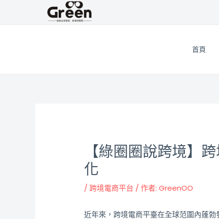
跳
邮
至
政
主
导
要
航
首頁
內
容
【綠圈圈說跨境】跨
化
/
跨境電商平台
/ 作者:
GreenOO
近年來，跨境電商平臺在全球范圍內蓬勃