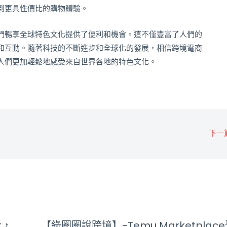
到更具性價比的購物體驗。
們暢享全球特色文化提供了便利和機會。這不僅豐富了人們的
和互動。隨著科技的不斷進步和全球化的發展，相信跨境電商
人們更加輕鬆地感受來自世界各地的特色文化。
下一
t，
【綠圈圈說跨境】-Temu Marketplac