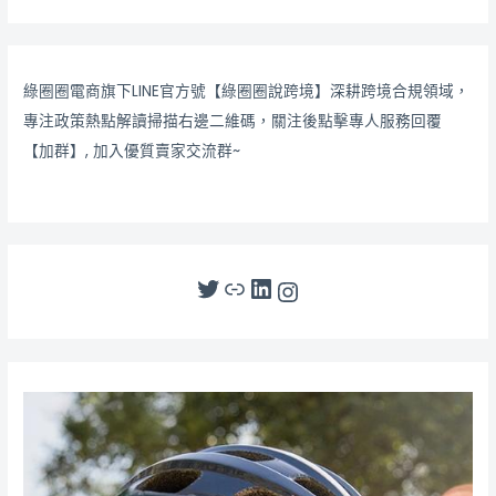
綠圈圈電商旗下LINE官方號【綠圈圈說跨境】深耕跨境合規領域，
專注政策熱點解讀掃描右邊二維碼，關注後點擊專人服務回覆
【加群】, 加入優質賣家交流群~