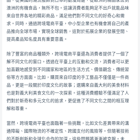
品，從美國的潮流服飾到日本的動漫周邊，從歐洲的精品家居到
澳洲的有機食品，無所不包。這讓消費者能夠足不出戶就能品味
來自世界各地的精彩商品，滿足他們對不同文化的好奇心和需
求。同時，通過跨境電商平臺，中小型企業也有機會將自己的產
品推向全球市場，實現全球銷售，這對於拓展企業的發展空間、
提高產品知名度具有重要意義。
除了豐富的商品種類外，跨境電商平臺還為消費者提供了一個了
解不同文化的窗口。透過在平臺上的互動和交流，消費者可以更
加直觀地感受到不同國家和地區的生活方式、價值觀念、傳統習
俗等方方面面。比如，購買來自印度的手工藝品不僅僅是一件商
品，更是一段關於印度文化的故事；選購來自義大利的美食材料
也是對義大利美食文化的一次探索。這種消費體驗不僅滿足了人
們對於新奇和多元文化的追求，更促進了不同文化之間的相互理
解和尊重。
當然，跨境電商平臺也面臨著一些挑戰，比如文化差異帶來的溝
通障礙、國際物流的不確定性、跨國支付的風險等。但隨著技術
的不斷創新和全球化合作的加深，這些問題將漸漸被克服。未