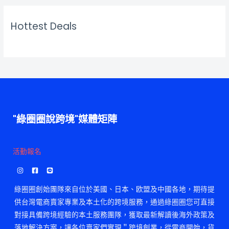
Hottest Deals
"綠圈圈說跨境"媒體矩陣
活勤報名
綠圈圈創始團隊來自位於美國、日本、欧盟及中國各地，期待提
供台灣電商賣家專業及本土化的跨境服務，通過綠圈圈您可直接
對接具備跨境經驗的本土服務團隊，獲取最新解讀後海外政策及
落地解決方案，讓各位賣家們實現＂跨境創業，從電商開始，貨