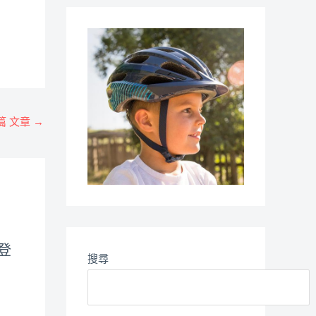
篇 文章
→
e登
搜尋