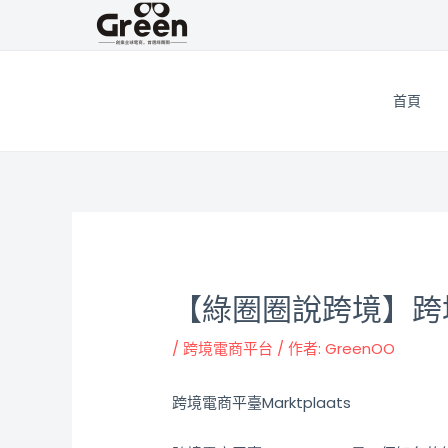
跳
邮
至
政
主
导
要
航
首頁
內
容
【綠圈圈說跨境】跨境電
/
跨境電商平台
/ 作者:
GreenOO
跨境電商平臺Marktplaats