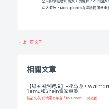
全球的購物者和商家，也促進了不同國家
深入發展，Marktplaats將繼續扮
←
上一篇 文章
相關文章
【綠圈圈說跨境】-亚马逊，Walmar
Temu和Shein賣家重疊
精品文章
,
跨境電商平台
/ By
GreenOO綠圈圈