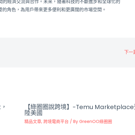
間的經濟交流與合作。未來，隨著科技的不斷進步和全球化的
演著重要的角色，為用戶帶來更多便利和更廣闊的市場空間。
下一
t，
【綠圈圈說跨境】-Temu Marketplac
陸美國
精品文章
,
跨境電商平台
/ By
GreenOO綠圈圈