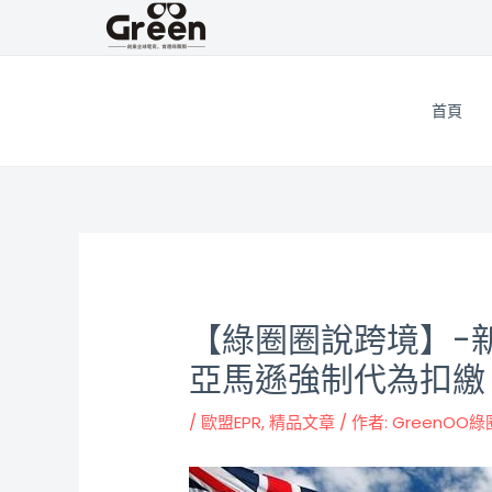
跳
邮
至
政
主
导
要
航
首頁
內
容
【綠圈圈說跨境】-
亞馬遜強制代為扣繳
/
歐盟EPR
,
精品文章
/ 作者:
GreenOO