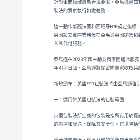
針對電商領域最新合規要求，亞馬遜通知其賣
裝法的賣家執行扣繳義務。
這一動作緊隨法國和西班牙EPR規定後續
英國設立實體業務但在亞馬遜英國銷售包
入其代付服務。
亞馬遜在2023年起主動為商家開通此服
年4月1日起，亞馬遜將保留向賣家收取
新規頒布！英國EPR包裝法將由亞馬遜強
一：適用於英國包裝法的包裝範圍
英國包裝法所定義的包裝是指所有用於保
的搬運和配送，保障其安全性。它還包括
涵蓋領域廣泛，從原材料的包裝到出售點