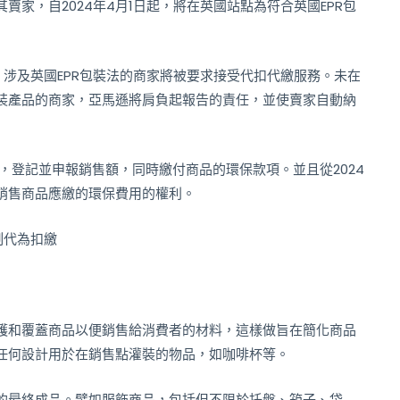
家，自2024年4月1日起，將在英國站點為符合英國EPR包
，涉及英國EPR包裝法的商家將被要求接受代扣代繳服務。未在
裝產品的商家，亞馬遜將肩負起報告的責任，並使賣家自動納
務，登記並申報銷售額，同時繳付商品的環保款項。並且從2024
其銷售商品應繳的環保費用的權利。
制代為扣繳
護和覆蓋商品以便銷售給消費者的材料，這樣做旨在簡化商品
任何設計用於在銷售點灌裝的物品，如咖啡杯等。
的最終成品。譬如服飾商品，包括但不限於托盤、箱子、袋