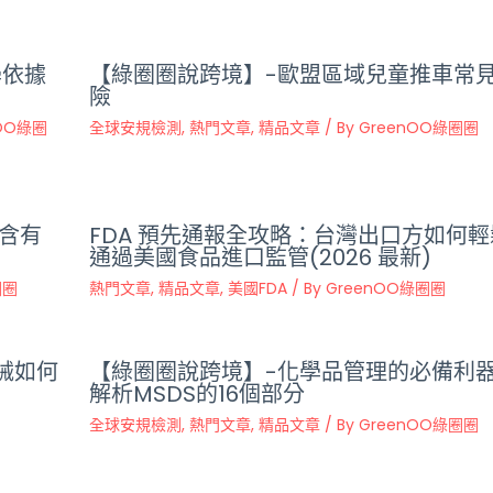
學依據
【綠圈圈說跨境】-歐盟區域兒童推車常
險
nOO綠圈
全球安規檢測
,
熱門文章
,
精品文章
/ By
GreenOO綠圈圈
含有
FDA 預先通報全攻略：台灣出口方如何輕
通過美國食品進口監管(2026 最新)
圈圈
熱門文章
,
精品文章
,
美國FDA
/ By
GreenOO綠圈圈
械如何
【綠圈圈說跨境】-化學品管理的必備利
解析MSDS的16個部分
全球安規檢測
,
熱門文章
,
精品文章
/ By
GreenOO綠圈圈