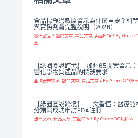
食品標籤過敏原警示為什麼重要？科
與實務判斷完整說明（2026）
發佈留言
/
熱門文章
,
精品文章
,
美國FDA
/ By
Gree
圈
【綠圈圈說跨境】-加州65提案警示：
害化學物質產品的標籤要求
全球安規檢測
,
熱門文章
,
精品文章
/ By
GreenOO綠
【綠圈圈說跨境】-一文看懂：醫療器
分類與成功申請FDA註冊
熱門文章
,
精品文章
,
美國FDA
/ By
GreenOO綠圈圈