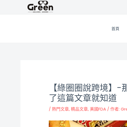
跳
邮
至
政
主
导
要
航
首頁
內
容
【綠圈圈說跨境】-
了這篇文章就知道
/
熱門文章
,
精品文章
,
美國FDA
/ 作者:
G