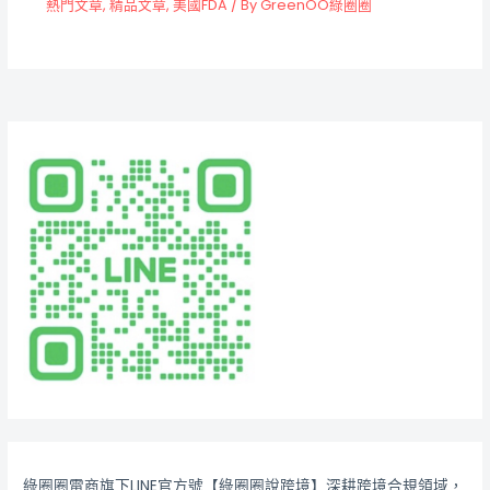
熱門文章
,
精品文章
,
美國FDA
/ By
GreenOO綠圈圈
綠圈圈電商旗下LINE官方號【綠圈圈說跨境】深耕跨境合規領域，