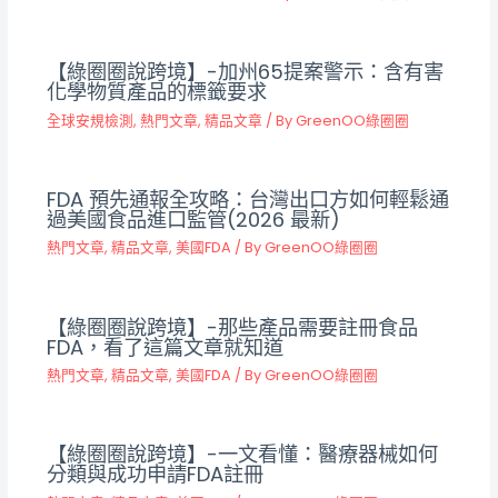
【綠圈圈說跨境】-加州65提案警示：含有害
化學物質產品的標籤要求
全球安規檢測
,
熱門文章
,
精品文章
/ By
GreenOO綠圈圈
FDA 預先通報全攻略：台灣出口方如何輕鬆通
過美國食品進口監管(2026 最新)
熱門文章
,
精品文章
,
美國FDA
/ By
GreenOO綠圈圈
【綠圈圈說跨境】-那些產品需要註冊食品
FDA，看了這篇文章就知道
熱門文章
,
精品文章
,
美國FDA
/ By
GreenOO綠圈圈
【綠圈圈說跨境】-一文看懂：醫療器械如何
分類與成功申請FDA註冊