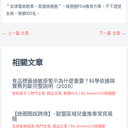
＂全球電商創業，首選綠圈圈＂，綠圈圈FDA擔保方案，不下證退
全款，限額100名。
←
上一篇 文章
下一篇 文章
→
相關文章
食品標籤過敏原警示為什麼重要？科學依據與
實務判斷完整說明（2026）
發佈留言
/
熱門文章
,
精品文章
,
美國FDA
/ By
GreenOO綠圈圈
【綠圈圈說跨境】-歐盟區域兒童推車常見風
險
全球安規檢測
,
熱門文章
,
精品文章
/ By
GreenOO綠圈圈