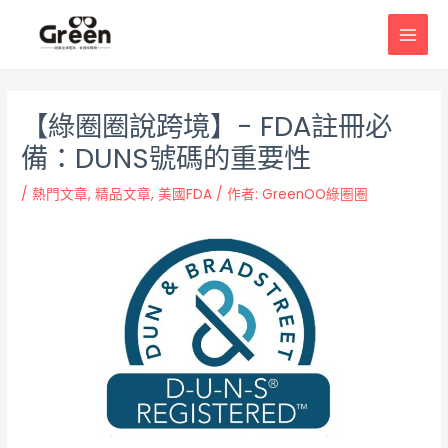
跳
邮
MAI
至
政
MEN
主
导
要
航
內
【綠圈圈說跨境】- FDA註冊必
容
備：DUNS號碼的重要性
/
熱門文章
,
精品文章
,
美國FDA
/ 作者:
GreenOO綠圈圈