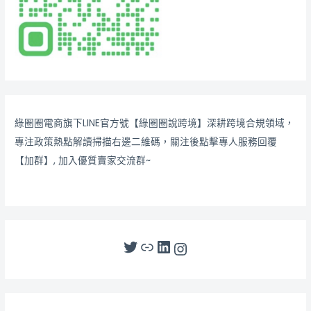
綠圈圈電商旗下LINE官方號【綠圈圈說跨境】深耕跨境合規領域，
專注政策熱點解讀掃描右邊二維碼，關注後點擊專人服務回覆
【加群】, 加入優質賣家交流群~