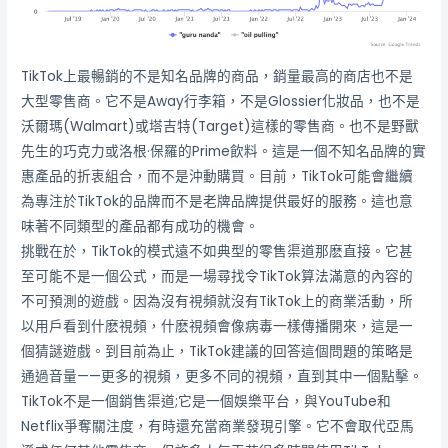
TikTok上最暢銷的不是知名品牌的商品，銷量最高的商店也不是
大型零售商。它不是Away行李箱，不是Glossier化妝品，也不是
沃爾瑪(Walmart)或塔吉特(Target)這樣的零售商。也不是野獸
先生的巧克力或洛根·保羅的Prime飲料。這是一個不知名品牌的實
惠產品的折衷組合，而不是沖動購買。目前，TikTok可能會繼續
為專注於TikTok的品牌而不是老牌品牌提供最好的服務。這也意
味著不同類型的產品都有成功的機會。
挑戰在於，TikTok的模式遠不如典型的零售渠道那麽直接。它甚
至可能不是一個公式，而是一場尋找令TikTok算法滿意的內容的
不可預測的遊戲。因為沒有視頻就沒有TikTok上的商業活動，所
以用戶看到什麽視頻，什麽視頻會像病毒一樣傳播開來，這是一
個猜謎遊戲。到目前為止，TikTok建議的回答這個問題的策略是
通過音量——更多的視頻，更多不同的視頻，直到其中一個點擊。
TikTok不是一個銷售渠道;它是一個娛樂平台，與YouTube和
Netflix爭奪關注度，有時還充當商業發現引擎。它不會取代亞馬