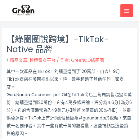
跳
邮
MAI
至
政
MEN
主
导
要
航
內
【綠圈圈說跨境】-TIkTok-
容
Native 品牌
/
精品文章
,
跨境電商平台
/ 作者:
GreenOO綠圈圈
其中一款產品在TikTok上的銷量達到了120萬部。自去年9月
TikTok商店在美國推出以來，這一數字超過了其他任何一家商
店。
GuruNanda Cocomint pull Oil在TikTok商店上每周銷售超過10萬
份，總銷量達到120萬份。它有4萬多條評論，評分為4.6分(滿分5
分)。它的售價通常為7.49美元(扣除首次購買的30%折扣)，並提
供免運費。TikTok上有近3萬個標簽為#gurunanda的視頻，來自
數千名創作者，其中一些有數千萬的觀看量，這些視頻是這些銷
售的原因。