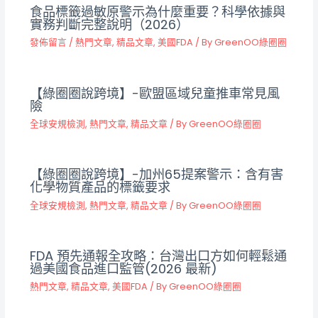
食品標籤過敏原警示為什麼重要？科學依據與
實務判斷完整說明（2026）
發佈留言
/
熱門文章
,
精品文章
,
美國FDA
/ By
GreenOO綠圈圈
【綠圈圈說跨境】-歐盟區域兒童推車常見風
險
全球安規檢測
,
熱門文章
,
精品文章
/ By
GreenOO綠圈圈
【綠圈圈說跨境】-加州65提案警示：含有害
化學物質產品的標籤要求
全球安規檢測
,
熱門文章
,
精品文章
/ By
GreenOO綠圈圈
FDA 預先通報全攻略：台灣出口方如何輕鬆通
過美國食品進口監管(2026 最新)
熱門文章
,
精品文章
,
美國FDA
/ By
GreenOO綠圈圈