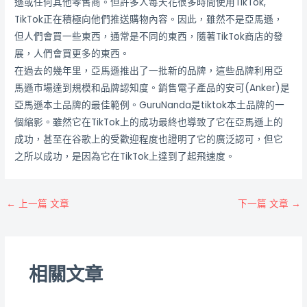
遜或任何其他零售商。但許多人每天花很多時間使用TikTok,
TikTok正在積極向他們推送購物內容。因此，雖然不是亞馬遜，
但人們會買一些東西，通常是不同的東西，隨著TikTok商店的發
展，人們會買更多的東西。
在過去的幾年里，亞馬遜推出了一批新的品牌，這些品牌利用亞
馬遜市場達到規模和品牌認知度。銷售電子產品的安可(Anker)是
亞馬遜本土品牌的最佳範例。GuruNanda是tiktok本土品牌的一
個縮影。雖然它在TikTok上的成功最終也導致了它在亞馬遜上的
成功，甚至在谷歌上的受歡迎程度也證明了它的廣泛認可，但它
之所以成功，是因為它在TikTok上達到了起飛速度。
←
上一篇 文章
下一篇 文章
→
相關文章