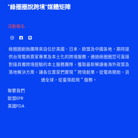
"綠圈圈說跨境"媒體矩陣
活勤報名
綠圈圈創始團隊來自位於美國、日本、欧盟及中國各地，期待提
供台灣電商賣家專業及本土化的跨境服務，通過綠圈圈您可直接
對接具備跨境經驗的本土服務團隊，獲取最新解讀後海外政策及
落地解決方案，讓各位賣家們實現＂跨境創業，從電商開始，貨
通全球，從臺灣起飛＂服務。
聯繫我們
歐盟EPR
美國FDA