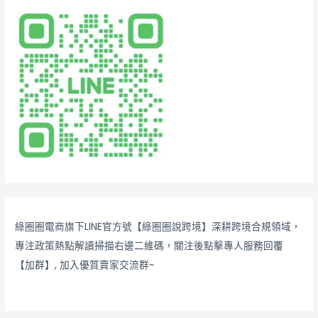
綠圈圈電商旗下LINE官方號【綠圈圈說跨境】深耕跨境合規領域，
專注政策熱點解讀掃描右邊二維碼，關注後點擊專人服務回覆
【加群】, 加入優質賣家交流群~