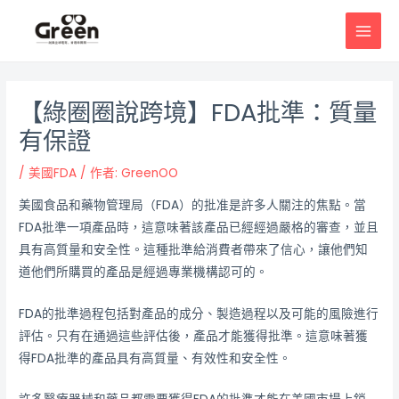
跳
邮
MAI
至
政
MEN
主
导
要
航
內
【綠圈圈說跨境】FDA批準：質量
容
有保證
/
美國FDA
/ 作者:
GreenOO
美國食品和藥物管理局（FDA）的批准是許多人關注的焦點。當
FDA批準一項產品時，這意味著該產品已經經過嚴格的審查，並且
具有高質量和安全性。這種批準給消費者帶來了信心，讓他們知
道他們所購買的產品是經過專業機構認可的。
FDA的批準過程包括對產品的成分、製造過程以及可能的風險進行
評估。只有在通過這些評估後，產品才能獲得批準。這意味著獲
得FDA批準的產品具有高質量、有效性和安全性。