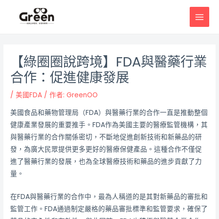
跳
邮
MAI
至
政
MEN
主
导
要
航
內
【綠圈圈說跨境】FDA與醫藥行業
容
合作：促進健康發展
/
美國FDA
/ 作者:
GreenOO
美國食品和藥物管理局（FDA）與醫藥行業的合作一直是推動整個
健康產業發展的重要推手。FDA作為美國主要的醫療監管機構，其
與醫藥行業的合作關係密切，不斷地促進創新技術和新藥品的研
發，為廣大民眾提供更多更好的醫療保健產品。這種合作不僅促
進了醫藥行業的發展，也為全球醫療技術和藥品的進步貢獻了力
量。
在FDA與醫藥行業的合作中，最為人稱道的是其對新藥品的審批和
監管工作。FDA通過制定嚴格的藥品審批標準和監管要求，確保了