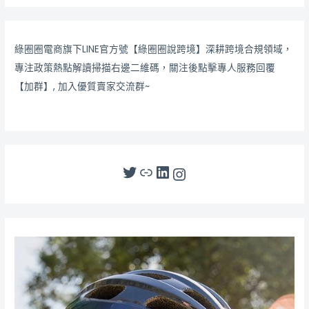
綠圈圈電商旗下LINE官方號【綠圈圈說跨境】深耕跨境合規領域，
專注政策熱點解讀掃描右邊二維碼，關注後點擊專人服務回覆
【加群】, 加入優質賣家交流群~