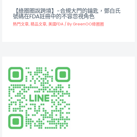
【綠圈圈說跨境】-合規大門的鑰匙，鄧白氏
號碼在FDA註冊中的不容忽視角色
熱門文章
,
精品文章
,
美國FDA
/ By
GreenOO綠圈圈