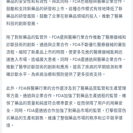
藥品的安全性和有效性。與此同時，FDA也積極與醫藥企業合作，
鼓勵和支持新藥品的研發和上市。這種合作模式有效地降低了新
藥品的研發風險，鼓勵了企業在新藥品領域的投入，推動了醫藥
科技的創新發展。
除了對新藥品的監管外，FDA還與醫藥行業合作推動了醫療器械和
診斷技術的創新。通過與企業合作，FDA不斷優化醫療器械的審批
流程，縮短了新產品上市的時間，使更多先進的醫療器械能夠迅
速進入市場，造福廣大患者。同時，FDA還通過與醫藥企業合作，
推動了醫學診斷技術的創新和應用，提高了疾病的早期檢測和準
確診斷水平，為疾病治療和預防提供了更多技術支持。
此外，FDA與醫藥行業的合作還涉及到了醫藥品質監管和生產管理
等方面。通過與企業合作，FDA加強了對藥品生產過程的監管，確
保了藥品的質量和純度符合標準要求，從而保障了用戶的用藥安
全。同時，FDA還通過合作加強了對藥品市場的監管，打擊假冒伪
劣藥品的生產和銷售，維護了整個藥品市場的秩序和公平競爭環
境。