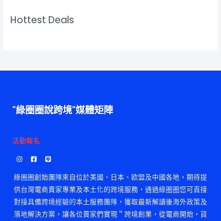
Hottest Deals
"綠圈圈說跨境"媒體矩陣
活勤報名
綠圈圈創始團隊來自位於美國、日本、欧盟及中國各地，期待提
供台灣電商賣家專業及本土化的跨境服務，通過綠圈圈您可直接
對接具備跨境經驗的本土服務團隊，獲取最新解讀後海外政策及
落地解決方案，讓各位賣家們實現＂跨境創業，從電商開始，貨