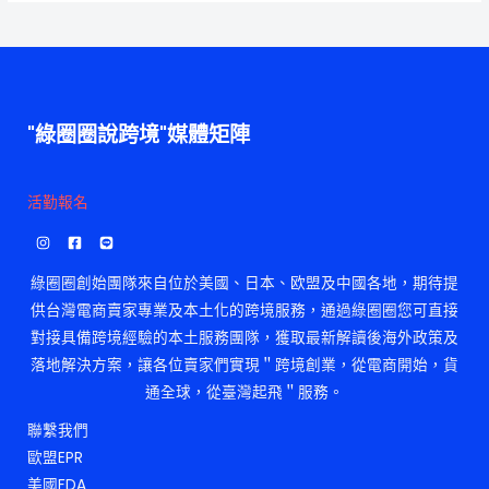
"綠圈圈說跨境"媒體矩陣
活勤報名
綠圈圈創始團隊來自位於美國、日本、欧盟及中國各地，期待提
供台灣電商賣家專業及本土化的跨境服務，通過綠圈圈您可直接
對接具備跨境經驗的本土服務團隊，獲取最新解讀後海外政策及
落地解決方案，讓各位賣家們實現＂跨境創業，從電商開始，貨
通全球，從臺灣起飛＂服務。
聯繫我們
歐盟EPR
美國FDA