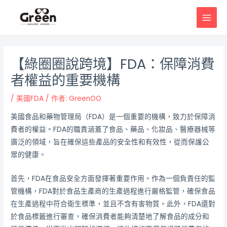
跳
邮
MAI
至
政
MEN
主
导
要
航
內
【綠圈圈說跨境】FDA：保障消費
容
者權益的重要機構
/
美國FDA
/ 作者:
GreenOO
美國食品和藥物管理局（FDA）是一個重要的機構，致力於保障消
費者的權益。FDA的職責涵蓋了食品、藥品、化妝品、醫療器械等
廣泛的領域，旨在確保這些產品的安全性和有效性，從而保護公
眾的健康。
首先，FDA在食品安全方面發揮著重要作用。作為一個負責任的監
管機構，FDA對於食品生產商的生產過程進行嚴格監管，確保食品
在生產過程中符合衛生標準，並且不含有害物質。此外，FDA還對
於食品標籤進行審查，確保消費者能夠清楚地了解食品的成分和