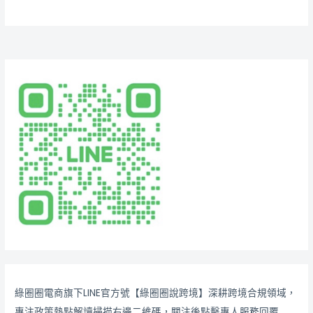
綠圈圈電商旗下LINE官方號【綠圈圈說跨境】深耕跨境合規領域，
專注政策熱點解讀掃描右邊二維碼，關注後點擊專人服務回覆