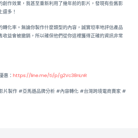
的創作效果，我甚至重新利用了幾年前的影片，發現有些舊影
上還多！
的轉化率。無論你製作什麼類型的內容，誠實坦率地評估產品
售收益會被撤銷，所以確保他們從你這裡獲得正確的資訊非常
與優惠：
https://line.me/ti/p/g2Vc38nLnR
影片製作 #亞馬遜品牌分析 #內容轉化 #台灣跨境電商賣家 #