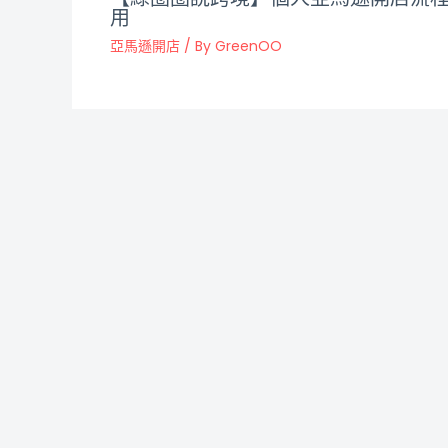
用
亞馬遜開店
/ By
GreenOO