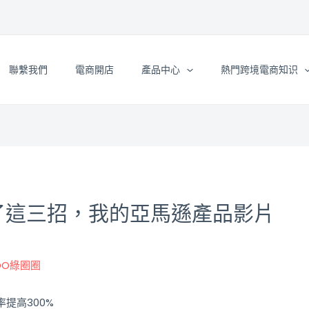
聯繫我們
電商開店
產品中心
熱門跨境電商知识
 就用了這三招，我的亞馬遜產品影片
nOO綠圈圈
提高300%