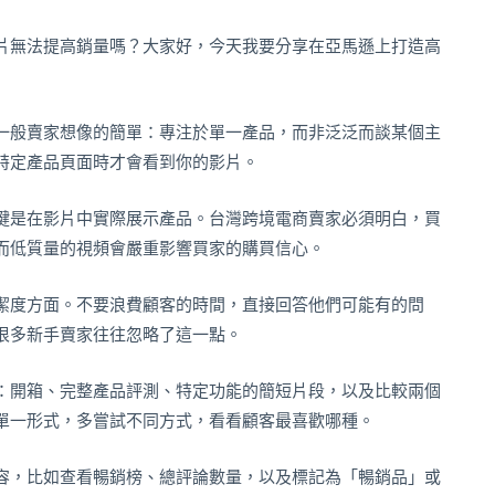
片無法提高銷量嗎？大家好，今天我要分享在亞馬遜上打造高
一般賣家想像的簡單：專注於單一產品，而非泛泛而談某個主
特定產品頁面時才會看到你的影片。
鍵是在影片中實際展示產品。台灣跨境電商賣家必須明白，買
而低質量的視頻會嚴重影響買家的購買信心。
潔度方面。不要浪費顧客的時間，直接回答他們可能有的問
很多新手賣家往往忽略了這一點。
：開箱、完整產品評測、特定功能的簡短片段，以及比較兩個
單一形式，多嘗試不同方式，看看顧客最喜歡哪種。
容，比如查看暢銷榜、總評論數量，以及標記為「暢銷品」或