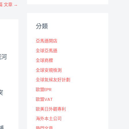
篇 文章
→
分類
亞馬遜開店
全球亞馬遜
城河
全球商標
全球安規檢測
全球氣候友好計劃
歐盟EPR
突
歐盟VAT
歐美日外觀專利
海外本土公司
鋪
熱門文章