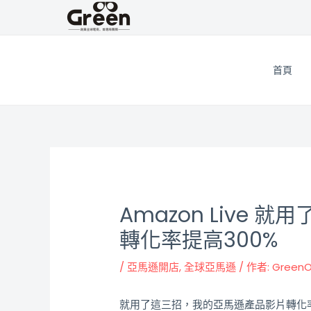
跳
邮
至
政
主
导
要
航
首頁
內
容
Amazon Live
轉化率提高300%
/
亞馬遜開店
,
全球亞馬遜
/ 作者:
Gree
就用了這三招，我的亞馬遜產品影片轉化率