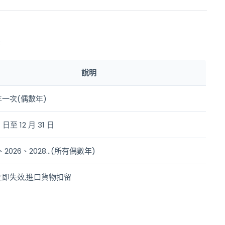
:
說明
一次(偶數年)
1 日至 12 月 31 日
4、2026、2028…(所有偶數年)
立即失效,進口貨物扣留