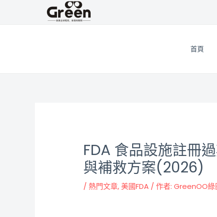
跳
邮
至
政
主
导
要
航
首頁
內
容
FDA 食品設施註
與補救方案(2026)
/
熱門文章
,
美國FDA
/ 作者:
GreenOO