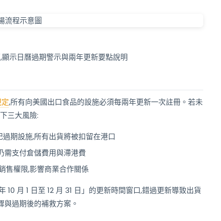
面,顯示日曆過期警示與兩年更新要點說明
規定
,所有向美國出口食品的設施必須每兩年更新一次註冊。若未
下三大風險:
記過期設施,所有出貨將被扣留在港口
間仍需支付倉儲費用與滯港費
暫停銷售權限,影響商業合作關係
0 月 1 日至 12 月 31 日」的更新時間窗口,錯過更新導致出貨
驟與過期後的補救方案。