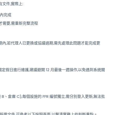
文件,實際上:
分鐘內完成
後才需要,需重新完整流程
內,若代理人已更換或協議過期,需先處理此問題才能完成更
與國定假日進行維護,建議避開 12 月最後一週操作,以免遇到系統關
B、倉庫 C),每個設施的 FFR 編號獨立,需分別登入更新,無法批
與所需文件,可參考以下說明頁面,以釐清實務上的判斷重點。