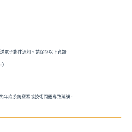
發送電子郵件通知。請保存以下資訊:
r)
新,避免年底系統壅塞或技術問題導致延誤。