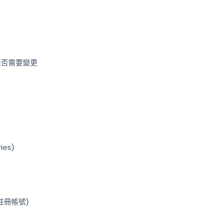
是否需要變更
ies)
用原註冊帳號)