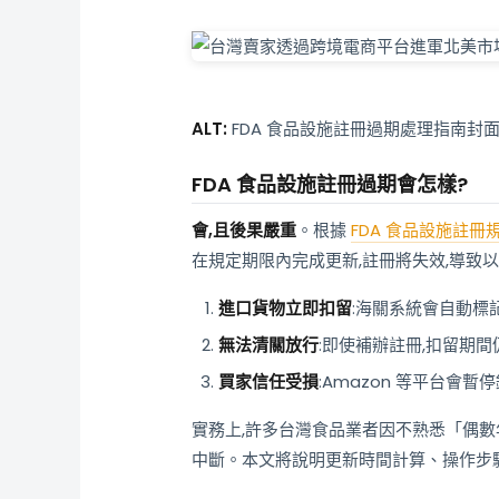
ALT:
FDA 食品設施註冊過期處理指南封
FDA 食品設施註冊過期會怎樣?
會,且後果嚴重
。根據
FDA 食品設施註冊
在規定期限內完成更新,註冊將失效,導致以
進口貨物立即扣留
:海關系統會自動標
無法清關放行
:即使補辦註冊,扣留期
買家信任受損
:Amazon 等平台會
實務上,許多台灣食品業者因不熟悉「偶數年 1
中斷。本文將說明更新時間計算、操作步