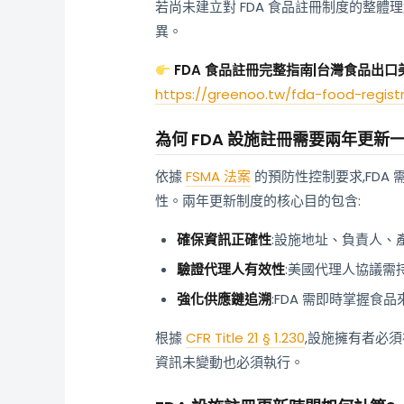
若尚未建立對 FDA 食品註冊制度的整體
異。
FDA 食品註冊完整指南|台灣食品出口美
https://greenoo.tw/fda-food-registr
為何 FDA 設施註冊需要兩年更新一
依據
FSMA 法案
的預防性控制要求,FDA
性。兩年更新制度的核心目的包含:
確保資訊正確性
:設施地址、負責人、
驗證代理人有效性
:美國代理人協議需
強化供應鏈追溯
:FDA 需即時掌握食
根據
CFR Title 21 § 1.230
,設施擁有者必須在
資訊未變動也必須執行。