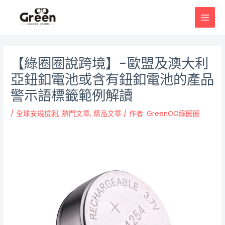
跳
邮
MAI
至
政
MEN
主
导
要
航
內
【綠圈圈說跨境】-歐盟及澳大利
容
亞鈕釦電池或含有鈕釦電池的產品
警示語標籤範例解讀
/
全球安規檢測
,
熱門文章
,
精品文章
/ 作者:
GreenOO綠圈圈