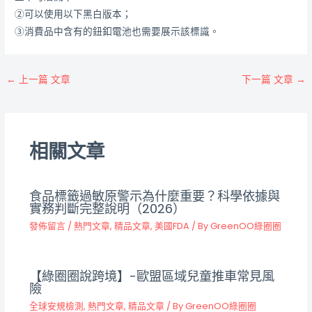
②可以使用以下黑白版本；
③消費品中含有的鈕釦電池也需要展示該標識。
←
上一篇 文章
下一篇 文章
→
相關文章
食品標籤過敏原警示為什麼重要？科學依據與
實務判斷完整說明（2026）
發佈留言
/
熱門文章
,
精品文章
,
美國FDA
/ By
GreenOO綠圈圈
【綠圈圈說跨境】-歐盟區域兒童推車常見風
險
全球安規檢測
,
熱門文章
,
精品文章
/ By
GreenOO綠圈圈