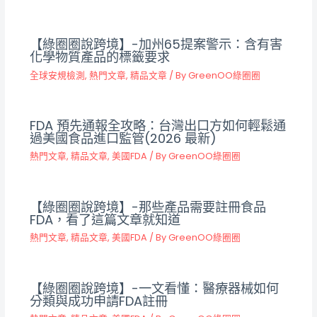
【綠圈圈說跨境】-加州65提案警示：含有害
化學物質產品的標籤要求
全球安規檢測
,
熱門文章
,
精品文章
/ By
GreenOO綠圈圈
FDA 預先通報全攻略：台灣出口方如何輕鬆通
過美國食品進口監管(2026 最新)
熱門文章
,
精品文章
,
美國FDA
/ By
GreenOO綠圈圈
【綠圈圈說跨境】-那些產品需要註冊食品
FDA，看了這篇文章就知道
熱門文章
,
精品文章
,
美國FDA
/ By
GreenOO綠圈圈
【綠圈圈說跨境】-一文看懂：醫療器械如何
分類與成功申請FDA註冊