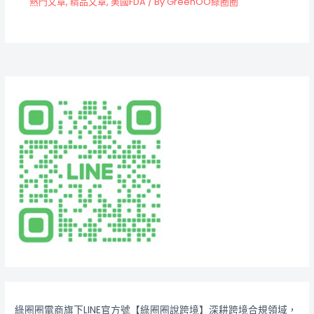
熱門文章
,
精品文章
,
美國FDA
/ By
GreenOO綠圈圈
綠圈圈電商旗下LINE官方號【綠圈圈說跨境】深耕跨境合規領域，